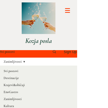
Kozja posla
Sign Up
Svi postovi
Zanimljivosti
Svi postovi
Destinacije
Krajevi&običaji
EnoGastro
Zanimljivosti
Kultura