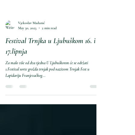
Vjekoslav Madunić
May 30, 2023
2 min read
Festival Trnjka u Ljubuškom 16. i
17.lipnja
Za malo više od dva tjedna U Ljubuškonm će se održati
1.Festival sorte grožđa trnjak pod nazivom Trnjak Fest u
Lapidariju Franjevačkog...