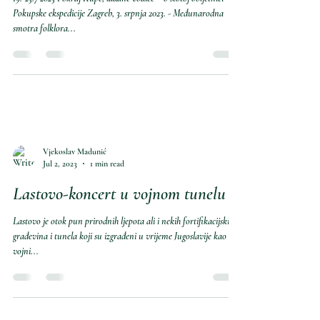
Jul 8, 2023
2 min read
57.Međunarodna smotra folklora
19.-23.7 2023 Pokraj Kupe, lađane vodice – o stotoj obljetnici
Pokupske ekspedicije Zagreb, 3. srpnja 2023. - Međunarodna
smotra folklora...
Vjekoslav Madunić
Jul 2, 2023
1 min read
Lastovo-koncert u vojnom tunelu
Lastovo je otok pun prirodnih ljepota ali i nekih fortifikacijskih
građevina i tunela koji su izgrađeni u vrijeme Jugoslavije kao
vojni...