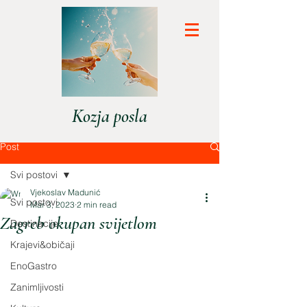
Kozja posla
Post
Svi postovi
Vjekoslav Madunić
Svi postovi
Mar 3, 2023
2 min read
Zagreb okupan svijetlom
Destinacije
Krajevi&običaji
EnoGastro
Zanimljivosti