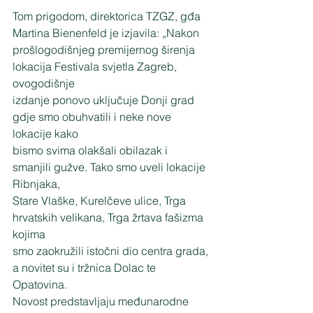
Tom prigodom, direktorica TZGZ, gđa 
Martina Bienenfeld je izjavila: „Nakon
prošlogodišnjeg premijernog širenja 
lokacija Festivala svjetla Zagreb, 
ovogodišnje
izdanje ponovo uključuje Donji grad 
gdje smo obuhvatili i neke nove 
lokacije kako
bismo svima olakšali obilazak i 
smanjili gužve. Tako smo uveli lokacije 
Ribnjaka,
Stare Vlaške, Kurelčeve ulice, Trga 
hrvatskih velikana, Trga žrtava fašizma 
kojima
smo zaokružili istočni dio centra grada, 
a novitet su i tržnica Dolac te 
Opatovina.
Novost predstavljaju međunarodne 