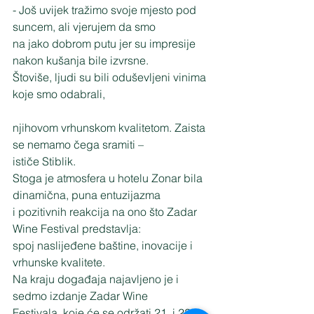
- Još uvijek tražimo svoje mjesto pod 
suncem, ali vjerujem da smo
na jako dobrom putu jer su impresije 
nakon kušanja bile izvrsne.
Štoviše, ljudi su bili oduševljeni vinima 
koje smo odabrali,
njihovom vrhunskom kvalitetom. Zaista 
se nemamo čega sramiti –
ističe Stiblik.
Stoga je atmosfera u hotelu Zonar bila 
dinamična, puna entuzijazma
i pozitivnih reakcija na ono što Zadar 
Wine Festival predstavlja:
spoj naslijeđene baštine, inovacije i 
vrhunske kvalitete.
Na kraju događaja najavljeno je i 
sedmo izdanje Zadar Wine
Festivala, koje će se održati 21. i 22. 