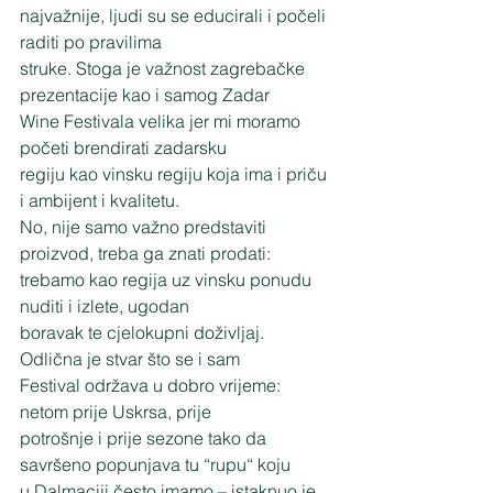
najvažnije, ljudi su se educirali i počeli 
raditi po pravilima
struke. Stoga je važnost zagrebačke 
prezentacije kao i samog Zadar
Wine Festivala velika jer mi moramo 
početi brendirati zadarsku
regiju kao vinsku regiju koja ima i priču 
i ambijent i kvalitetu.
No, nije samo važno predstaviti 
proizvod, treba ga znati prodati:
trebamo kao regija uz vinsku ponudu 
nuditi i izlete, ugodan
boravak te cjelokupni doživljaj. 
Odlična je stvar što se i sam
Festival održava u dobro vrijeme: 
netom prije Uskrsa, prije
potrošnje i prije sezone tako da 
savršeno popunjava tu “rupu“ koju
u Dalmaciji često imamo – istaknuo je 