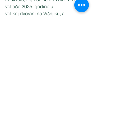
veljače 2025. godine u
velikoj dvorani na Višnjiku, a 
ovogodišnji partnerski vinski
festival će biti Pink Day.
Očekuje se da će festival ugostiti 
stotinu vinara iz cijele
Hrvatske, a posebna novost biti će 
kutak za raritetna vina,
osmišljen za sve ljubitelje rijetkih i 
specifičnih etiketa.
Zadar Wine Festival još jednom 
potvrđuje svoju važnu ulogu u
promociji vinarstva i stvaranju novih 
prilika za razvoj
enogastronomije u regiji.