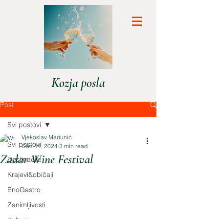
Kozja posla
Post
Svi postovi
Vjekoslav Madunić
Svi postovi
Dec 14, 2024
3 min read
Zadar Wine Festival
Destinacije
Krajevi&običaji
EnoGastro
Zanimljivosti