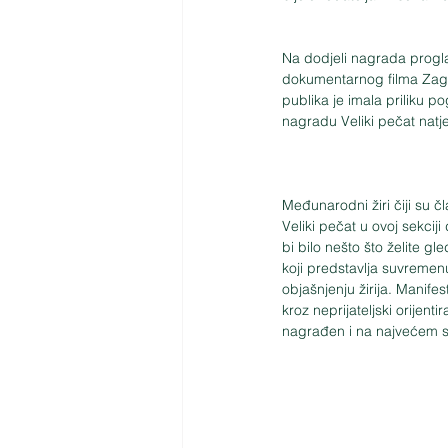
Na dodjeli nagrada progla
dokumentarnog filma Zagre
publika je imala priliku p
nagradu Veliki pečat natje
Međunarodni žiri čiji su č
Veliki pečat u ovoj sekcij
bi bilo nešto što želite gle
koji predstavlja suvremenu
objašnjenju žirija. Manife
kroz neprijateljski orijent
nagrađen i na najvećem s