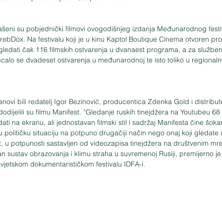
šeni su pobjednički filmovi ovogodišnjeg izdanja Međunarodnog festi
bDox. Na festivalu koji je u kinu Kaptol Boutique Cinema otvoren proš
ogledati čak 116 filmskih ostvarenja u dvanaest programa, a za služben
calo se dvadeset ostvarenja u međunarodnoj te isto toliko u regionalno
lanovi bili redatelj Igor Bezinović, producentica Zdenka Gold i distribu
i dodijelili su filmu Manifest. “Gledanje ruskih tinejdžera na Youtubeu 6
dati na ekranu, ali jednostavan filmski stil i sadržaj Manifesta čine šokan
 političku situaciju na potpuno drugačiji način nego onaj koji gledate u 
st, u potpunosti sastavljen od videozapisa tinejdžera na društvenim mr
iran sustav obrazovanja i klimu straha u suvremenoj Rusiji, premijerno je
vjetskom dokumentarističkom festivalu IDFA-i.