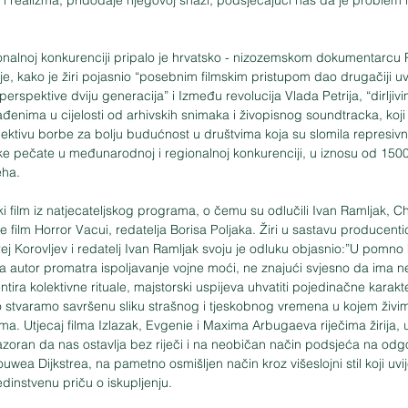
nalnoj konkurenciji pripalo je hrvatsko - nizozemskom dokumentarcu P
je, kako je žiri pojasnio “posebnim filmskim pristupom dao drugačiji uv
 perspektive dviju generacija” i Između revolucija Vlada Petrija, “dirlj
ađenima u cijelosti od arhivskih snimaka i živopisnog soundtracka, koji
ktivu borbe za bolju budućnost u društvima koja su slomila represivni 
 pečate u međunarodnoj i regionalnoj konkurenciji, u iznosu od 1500 
eha.
tki film iz natjecateljskog programa, o čemu su odlučili Ivan Ramljak, 
je film Horror Vacui, redatelja Borisa Poljaka. Žiri u sastavu producenti
j Korovljev i redatelj Ivan Ramljak svoju je odluku objasnio:”U pomno 
 autor promatra ispoljavanje vojne moći, ne znajući svjesno da ima n
ira kolektivne rituale, majstorski uspijeva uhvatiti pojedinačne karakte
o stvaramo savršenu sliku strašnog i tjeskobnog vremena u kojem živi
ma. Utjecaj filma Izlazak, Evgenie i Maxima Arbugaeva riječima žirija, u 
azoran da nas ostavlja bez riječi i na neobičan način podsjeća na odgo
wea Dijkstrea, na pametno osmišljen način kroz višeslojni stil koji uvij
dinstvenu priču o iskupljenju.