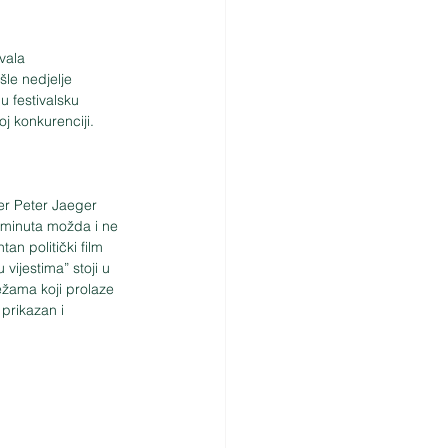
vala 
le nedjelje 
u festivalsku 
j konkurenciji.
ter Peter Jaeger 
8 minuta možda i ne 
tan politički film 
vijestima” stoji u 
ežama koji prolaze 
 prikazan i 