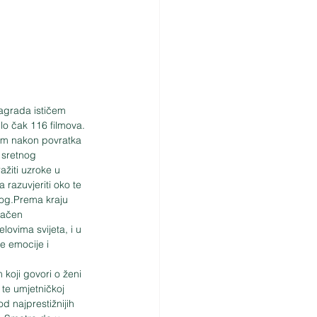
agrada ističem 
lo čak 116 filmova.
 sretnog 
žiti uzroke u 
razuvjeriti oko te 
alog.Prema kraju 
načen 
ovima svijeta, i u 
e emocije i 
koji govori o ženi 
 te umjetničkoj 
d najprestižnijih 