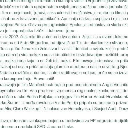
s i usprkos mnogim dilemama i sumnji u vlastitu vrijednost je završava
talističkom i ratom opsjednutom svijetu ona kao žena nema jednake š
film o umjetnosti, ljubavi, seksualnosti i majčinstvu jer autorica filma i p
e osobne zdravstvene poteškoće. Apolonija na kraju uspijeva i njezine s
muzejima Pariza. Glavna protagonistica Apolonija jednostavno vlada e
 je i naposlijetku fizički i duhovno lijepa...
ilm iz 2002. šest mladih autorica i dva autora  željeli su u ovom dok
rasponu od 5 do 85 godina, od djevojčice Tile do akademske slikarice, 
 su priče žena koje žele stvoriti vlastiti identitet u svijetu koji je pret
vaju nam da vidimo kako se sa identitetom i svladavanjem različitih pre
na, majka i ona koja to ne želi biti, baka...Film osvaja jednostavnim pr
svakoj od osam priča postaju glumice a potpuno nas je osvojila g.Nje
da su različite autorice, i autori radili ovaj omnibus, priče se ne izdvaj
no korespondiraju. Bravo naši!  
u osvojio je film Manifest, autora/ice pod pseudonimom Angie Vinchi
eyrhalter za film Van prostora i vremena u regionalnoj konkurenciji, do
lm otišao u ruke Borisa Poljaka, za njegov film Horror Vacui. Hrvatsko-
erke Šuran i Između revolucija Vlada Petrija pripala su posebna priznan
ima Alis, Clare Weiskopf i Nicolása van Hemelrycka, i Susjed Abdi, Douw
lasova, odnosno sveukupnu ocjenu u bodovima za HP nagradu dodjelila
adeema u produkciji SAD, Japana i Irske.