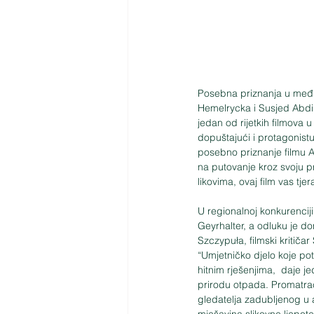
Posebna priznanja u međun
Hemelrycka i Susjed Abdi, 
jedan od rijetkih filmova u
dopuštajući i protagonistu
posebno priznanje filmu Ali
na putovanje kroz svoju p
likovima, ovaj film vas tjer
U regionalnoj konkurenciji 
Geyrhalter, a odluku je don
Szczypuła, filmski kritičar
“Umjetničko djelo koje po
hitnim rješenjima,  daje j
prirodu otpada. Promatra
gledatelja zadubljenog u a
mješavina slikovne ljepote