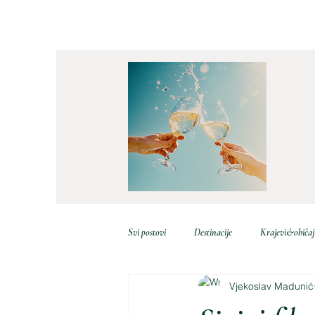
Svi postovi
Destinacije
Krajevi&običaj
Vjekoslav Madunić