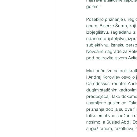
golem.”
Posebno priznanje u regio
ocem, Biserke Šuran, koji 
izbjeglištvu, sagledanu iz
odanom prijateljstvu, izgr
subjektivnu, žensku perspe
Novčane nagrade za Velike
pod pokroviteljstvom Avit
Mali pečat za najbolji kra
i Andrej Korovljev osvojio 
Camdessus, redatelj Andre
dugim statičnim kadrovima
predosjećaj. Iako dokument
usamljene gusjenice. Tak
priznanja dobila su dva fil
toliko emotivno snažan i r
nosimo, a Susjed Abdi, Dou
angažiranom, razotkriva je