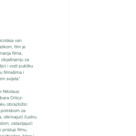
icolása van 
tikom, film je 
manja filma, 
 objašnjenju za 
ici i vodi publiku 
 filmašima i 
em svijeta”.
e Nikolaus 
rbara Orlicz-
uku obrazložio: 
i potrebom za 
, otkrivajući čudnu 
om, ostavljajući 
 pristup filmu, 
eizbježan, hitan i 