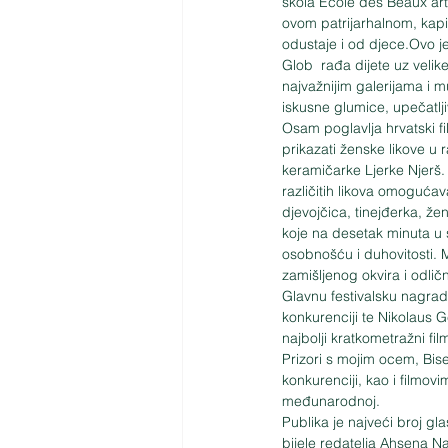
škola Ecole des Beaux art
ovom patrijarhalnom, kapi
odustaje i od djece.Ovo je 
Glob  rađa dijete uz velik
najvažnijim galerijama i 
iskusne glumice, upečatljiva
Osam poglavlja hrvatski f
prikazati ženske likove u 
keramičarke Ljerke Njerš. To
različitih likova omoguća
djevojčica, tinejđerka, že
koje na desetak minuta u 
osobnošću i duhovitosti. Ma
zamišljenog okvira i odlič
Glavnu festivalsku nagrad
konkurenciji te Nikolaus G
najbolji kratkometražni fi
Prizori s mojim ocem, Bis
konkurenciji, kao i filmov
međunarodnoj.
Publika je najveći broj g
bijele redatelja Ahsena N