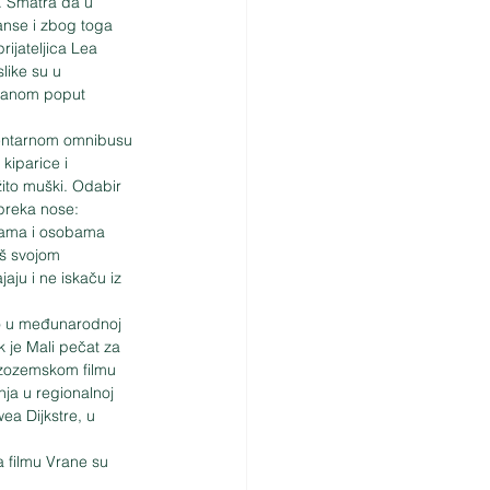
. Smatra da u 
anse i zbog toga 
rijateljica Lea 
like su u 
kranom poput 
umentarnom omnibusu 
kiparice i 
ežito muški. Odabir 
preka nose: 
ičama i osobama 
rš svojom 
aju i ne iskaču iz 
to u međunarodnoj 
k je Mali pečat za 
nizozemskom filmu 
ja u regionalnoj 
ea Dijkstre, u 
 filmu Vrane su 