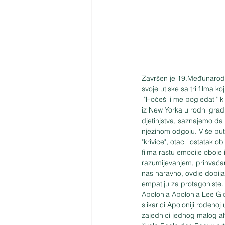
Završen je 19.Međunarodn
svoje utiske sa tri filma 
 "Hoćeš li me pogledati" kineskoga redatelja Shuli Huanga je svojevrsna potraga za samim sobom nakon povratka 
iz New Yorka u rodni grad
djetinjstva, saznajemo da
njezinom odgoju. Više puta
"krivice", otac i ostatak o
filma rastu emocije oboje 
razumijevanjem, prihvaćanj
nas naravno, ovdje dobija 
empatiju za protagoniste.
Apolonia Apolonia Lee Glo
slikarici Apoloniji rođenoj
zajednici jednog malog al