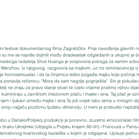
i festival dokumentarnog filma ZagrebDox. Prije navođenja glavnih n
koji su me se najviše dojmili među dvadesetak odgledanih a ukupno je bi
 Wenzhou. Iz njegovog  razgovora sa majkom, uz niz reminiscencija iz
 je homoseksualac i da ta činjenica teško pogađa majku koja počinje tra
 ponavlja rečenicu: "Mora da sam negdje pogriješila". Sin je pokušava 
bitelji ne znaju za pravo stanje stvari te cijelo vrijeme pratimo njihov dij
i kulminiraju u završnom intezivnom plaču i majke i sina. Taj plač je oz
em i ljubavi između majke i sina.Ta još uvijek tabu tema u mnogim dijel
svoju najjaču pozitivnu ljudsku dimenziju. U meni je probudio najdublj
bo u Dansko/Poljskoj produkciji je ponovno, izuzetno emocionalan film 
 u braku Ukrajinke (izbjegla u Poljsku krajem 80-tih) i Francuza u Parizu
ternativnog kvartovskog kazališta u kojem je odgajana. Upisuje jednu o