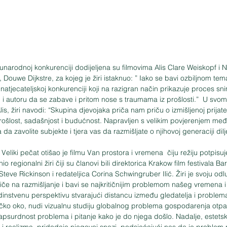
arodnoj konkurenciji dodijeljena su filmovima Alis Clare Weiskopf i N
Douwe Dijkstre, za kojeg je žiri istaknuo: ” Iako se bavi ozbiljnom tema
 natjecateljskoj konkurenciji koji na razigran način prikazuje proces sni
 i autoru da se zabave i pritom nose s traumama iz prošlosti.”  U svom
s, žiri navodi: “Skupina djevojaka priča nam priču o izmišljenoj prijatelj
rošlost, sadašnjost i budućnost. Napravljen s velikim povjerenjem među
a da zavolite subjekte i tjera vas da razmišljate o njihovoj generaciji dilj
Veliki pečat otišao je filmu Van prostora i vremena  čiju režiju potpisuj
io regionalni žiri čiji su članovi bili direktorica Krakow film festivala Ba
 Steve Rickinson i redateljica Corina Schwingruber Ilić. Žiri je svoju odl
tiče na razmišljanje i bavi se najkritičnijim problemom našeg vremena 
edinstvenu perspektivu stvarajući distancu između gledatelja i problema
čko oko, nudi vizualnu studiju globalnog problema gospodarenja otpad
psurdnost problema i pitanje kako je do njega došlo. Nadalje, estetski
 i realizma, pridodaje njegovoj snazi, podsjećajući nas da je problem n