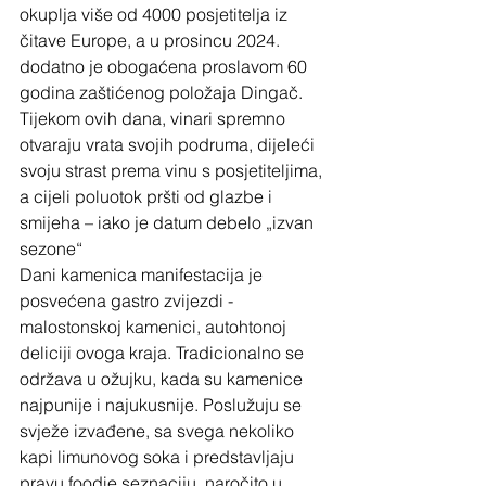
okuplja više od 4000 posjetitelja iz 
čitave Europe, a u prosincu 2024. 
dodatno je obogaćena proslavom 60 
godina zaštićenog položaja Dingač.  
Tijekom ovih dana, vinari spremno 
otvaraju vrata svojih podruma, dijeleći 
svoju strast prema vinu s posjetiteljima, 
a cijeli poluotok pršti od glazbe i 
smijeha – iako je datum debelo „izvan 
sezone“
Dani kamenica manifestacija je 
posvećena gastro zvijezdi - 
malostonskoj kamenici, autohtonoj 
deliciji ovoga kraja. Tradicionalno se 
održava u ožujku, kada su kamenice 
najpunije i najukusnije. Poslužuju se 
svježe izvađene, sa svega nekoliko 
kapi limunovog soka i predstavljaju 
pravu foodie seznaciju, naročito u 