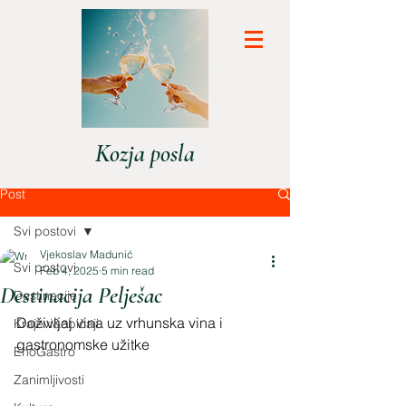
Kozja posla
Post
Svi postovi
Vjekoslav Madunić
Svi postovi
Feb 4, 2025
5 min read
Destinacija Pelješac
Destinacije
Doživljaj vina uz vrhunska vina i 
Krajevi&običaji
gastronomske užitke
EnoGastro
Zanimljivosti