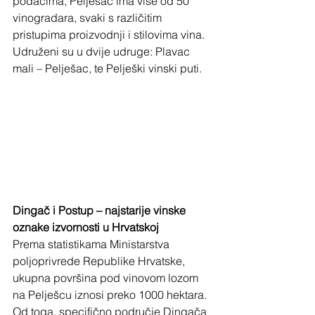
podacima, Pelješac ima više od 50 
vinogradara, svaki s različitim 
pristupima proizvodnji i stilovima vina. 
Udruženi su u dvije udruge: Plavac 
mali – Pelješac, te Pelješki vinski puti. 
Dingač i Postup – najstarije vinske 
oznake izvornosti u Hrvatskoj
Prema statistikama Ministarstva 
poljoprivrede Republike Hrvatske, 
ukupna površina pod vinovom lozom 
na Pelješcu iznosi preko 1000 hektara. 
Od toga, specifično područje Dingača 