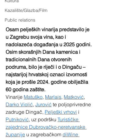
Kultura
Kazalište/Glazba/Film
Public relations
Osam peljeških vinarija predstavilo je 
u Zagrebu svoja vina, kao i 
nadolazeća događanja u 2025 godini. 
Osim skorašnjih Dana kamenica i 
tradicionalnih Dana otvorenih 
podruma, bilo je riječi i o Dingaču – 
najstarijoj hrvatskoj oznaci izvornosti 
koja je prošle 2024. godine obilježila 
60 godina zaštite.
Vinarije 
Matuško
, 
Marlais
, 
Matković
, 
Darko Violić
, 
Jurović
 te poljoprivredne 
zadruge Dingač, 
Pelješki vrhovi
 i 
Putniković
, uz podršku 
Turističke 
zajednice Dubrovačko-neretvanske 
županije
 u zagrebačkom 
diWine 