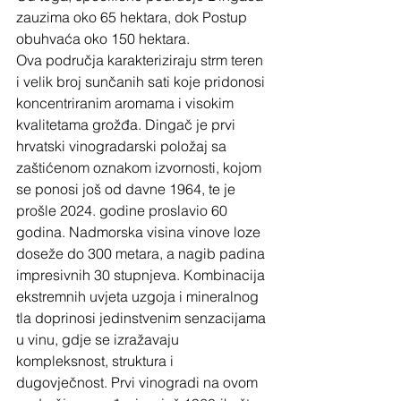
zauzima oko 65 hektara, dok Postup 
obuhvaća oko 150 hektara. 
Ova područja karakteriziraju strm teren 
i velik broj sunčanih sati koje pridonosi 
koncentriranim aromama i visokim 
kvalitetama grožđa. Dingač je prvi 
hrvatski vinogradarski položaj sa 
zaštićenom oznakom izvornosti, kojom 
se ponosi još od davne 1964, te je 
prošle 2024. godine proslavio 60 
godina. Nadmorska visina vinove loze 
doseže do 300 metara, a nagib padina 
impresivnih 30 stupnjeva. Kombinacija 
ekstremnih uvjeta uzgoja i mineralnog 
tla doprinosi jedinstvenim senzacijama 
u vinu, gdje se izražavaju 
kompleksnost, struktura i 
dugovječnost. Prvi vinogradi na ovom 