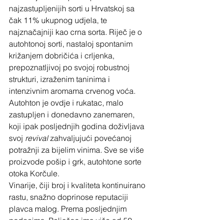
najzastupljenijih sorti u Hrvatskoj sa 
čak 11% ukupnog udjela, te 
najznačajniji kao crna sorta. Riječ je o 
autohtonoj sorti, nastaloj spontanim 
križanjem dobričića i crljenka, 
prepoznatljivoj po svojoj robustnoj 
strukturi, izraženim taninima i 
intenzivnim aromama crvenog voća. 
Autohton je ovdje i rukatac, malo 
zastupljen i donedavno zanemaren, 
koji ipak posljednjih godina doživljava 
svoj 
revival 
zahvaljujući povećanoj 
potražnji za bijelim vinima. Sve se više 
proizvode pošip i grk, autohtone sorte 
otoka Korčule.
Vinarije, čiji broj i kvaliteta kontinuirano 
rastu, snažno doprinose reputaciji 
plavca malog. Prema posljednjim 