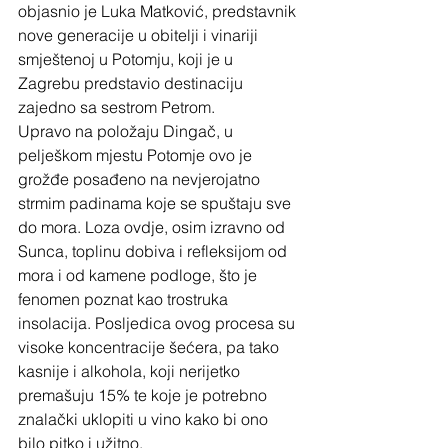
objasnio je Luka Matković, predstavnik 
nove generacije u obitelji i vinariji 
smještenoj u Potomju, koji je u 
Zagrebu predstavio destinaciju 
zajedno sa sestrom Petrom.
Upravo na položaju Dingač, u 
pelješkom mjestu Potomje ovo je 
grožđe posađeno na nevjerojatno 
strmim padinama koje se spuštaju sve 
do mora. Loza ovdje, osim izravno od 
Sunca, toplinu dobiva i refleksijom od 
mora i od kamene podloge, što je 
fenomen poznat kao trostruka 
insolacija. Posljedica ovog procesa su 
visoke koncentracije šećera, pa tako 
kasnije i alkohola, koji nerijetko 
premašuju 15% te koje je potrebno 
znalački uklopiti u vino kako bi ono 
bilo pitko i užitno.