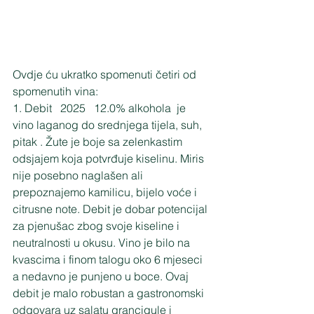
Ovdje ću ukratko spomenuti četiri od 
spomenutih vina:
1. Debit   2025   12.0% alkohola  je 
vino laganog do srednjega tijela, suh, 
pitak . Žute je boje sa zelenkastim 
odsjajem koja potvrđuje kiselinu. Miris 
nije posebno naglašen ali 
prepoznajemo kamilicu, bijelo voće i 
citrusne note. Debit je dobar potencijal 
za pjenušac zbog svoje kiseline i 
neutralnosti u okusu. Vino je bilo na 
kvascima i finom talogu oko 6 mjeseci 
a nedavno je punjeno u boce. Ovaj 
debit je malo robustan a gastronomski 
odgovara uz salatu grancigule i 