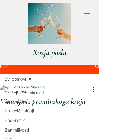
Kozja posla
Post
Svi postovi
Vjekoslav Madunić
Svi postovi
Apr 22
4 min read
Vinarija iz prominskoga kraja
Destinacije
Krajevi&običaji
EnoGastro
Zanimljivosti