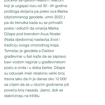
počevši sa djedom Matom / Maćom 
koji je uzgajao lozu od 30 - tih godina 
prošloga stoljeća pa preko oca Marka 
(diplomiranog geodete, umro 2022.) 
pa do trenutka kada su se prihvatili 
posla i odlučili da vinarija Marka 
Džape pod brendom Avus Noster 
(Naša djedovina) nastavlja život i 
tradiciju ovoga vinorodnog kraja. 
Tomislav je geodeta a Dalibor 
građevinar u šali kaže da se zapravo 
bavi vodom najprije u građevinskom  
poslu a onda i u doba berbe. Džape 
su oduvijek imali relativno veliki broj 
trsova tako da ih je danas oko 12 000 
sa ciljem da se u idućim godinama još 
poveća broj nasada. Jasno, dok se 
stabiliziraju na tržištu.