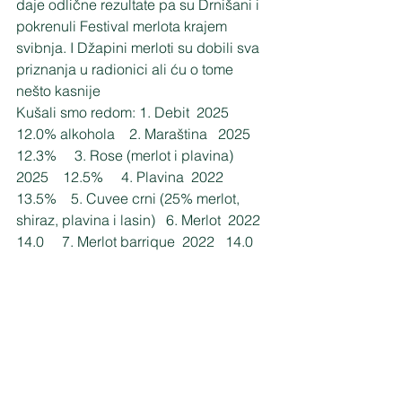
daje odlične rezultate pa su Drnišani i 
pokrenuli Festival merlota krajem 
svibnja. I Džapini merloti su dobili sva 
priznanja u radionici ali ću o tome 
nešto kasnije
Kušali smo redom: 1. Debit  2025   
12.0% alkohola    2. Maraština   2025   
12.3%     3. Rose (merlot i plavina)  
2025    12.5%     4. Plavina  2022   
13.5%    5. Cuvee crni (25% merlot, 
shiraz, plavina i lasin)   6. Merlot  2022   
14.0     7. Merlot barrique  2022   14.0