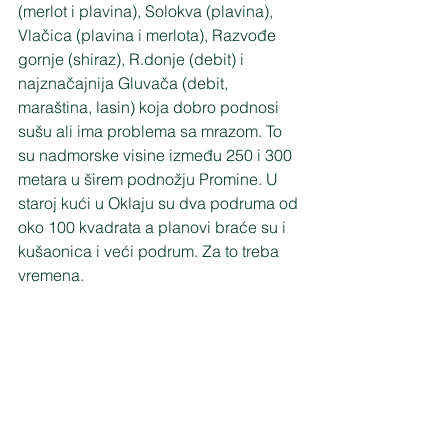
(merlot i plavina), Solokva (plavina), 
Vlačica (plavina i merlota), Razvođe 
gornje (shiraz), R.donje (debit) i 
najznačajnija Gluvača (debit, 
maraština, lasin) koja dobro podnosi 
sušu ali ima problema sa mrazom. To 
su nadmorske visine između 250 i 300 
metara u širem podnožju Promine. U 
staroj kući u Oklaju su dva podruma od 
oko 100 kvadrata a planovi braće su i 
kušaonica i veći podrum. Za to treba 
vremena. 