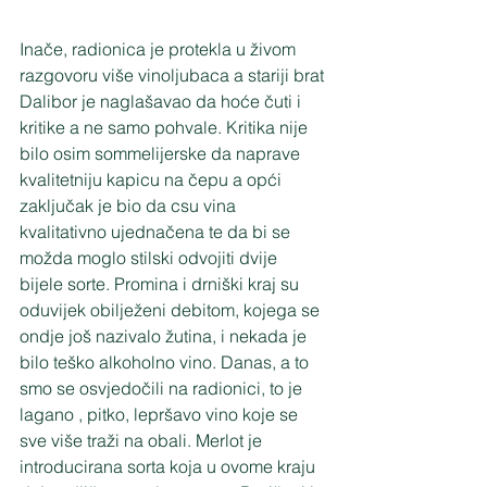
Inače, radionica je protekla u živom 
razgovoru više vinoljubaca a stariji brat 
Dalibor je naglašavao da hoće čuti i 
kritike a ne samo pohvale. Kritika nije 
bilo osim sommelijerske da naprave 
kvalitetniju kapicu na čepu a opći 
zaključak je bio da csu vina 
kvalitativno ujednačena te da bi se 
možda moglo stilski odvojiti dvije 
bijele sorte. Promina i drniški kraj su 
oduvijek obilježeni debitom, kojega se 
ondje još nazivalo žutina, i nekada je 
bilo teško alkoholno vino. Danas, a to 
smo se osvjedočili na radionici, to je 
lagano , pitko, lepršavo vino koje se 
sve više traži na obali. Merlot je 
introducirana sorta koja u ovome kraju 