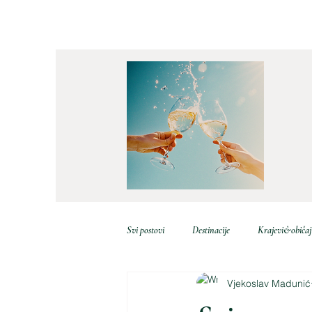
Svi postovi
Destinacije
Krajevi&običaj
Vjekoslav Madunić