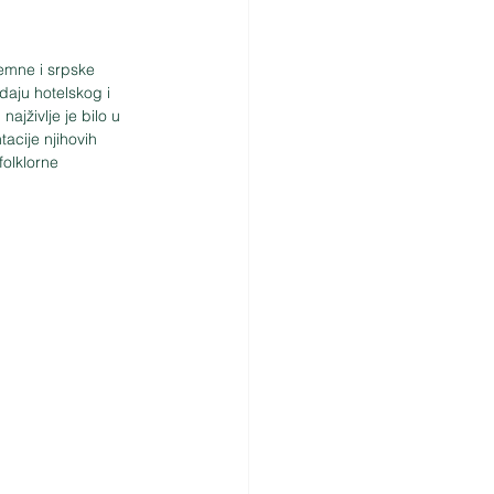
emne i srpske 
odaju hotelskog i 
ajživlje je bilo u 
tacije njihovih 
folklorne 