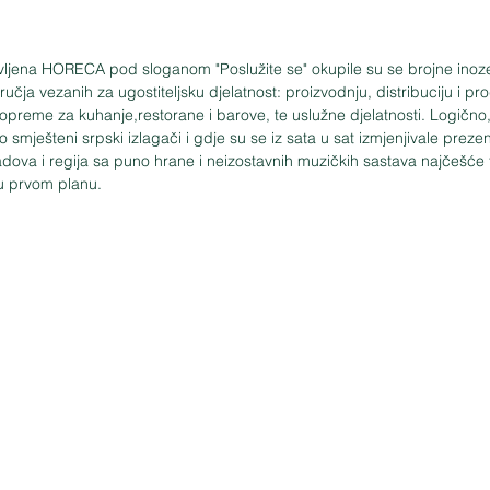
vljena HORECA pod sloganom "Poslužite se" okupile su se brojne inoz
ručja vezanih za ugostiteljsku djelatnost: proizvodnju, distribuciju i pr
opreme za kuhanje,restorane i barove, te uslužne djelatnosti. Logično, n
o smješteni srpski izlagači i gdje su se iz sata u sat izmjenjivale prezen
radova i regija sa puno hrane i neizostavnih muzičkih sastava najčešće 
 u prvom planu.