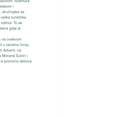
nazivom "Avantura 
telskom i 
, stručnjaka sa 
velika turistička 
i odmor. To se 
tera gdje je 
li u većemu broju 
ti Advent, na 
a Morana Suton i 
-e ponovno aktivira 