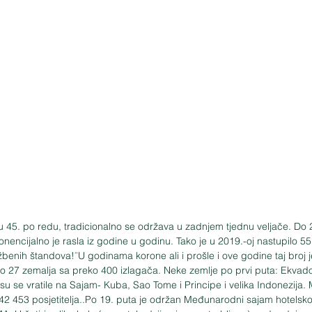
45. po redu, tradicionalno se održava u zadnjem tjednu veljače. Do 
ponencijalno je rasla iz godine u godinu. Tako je u 2019.-oj nastupilo 55
žbenih štandova!¨U godinama korone ali i prošle i ove godine taj broj j
o 27 zemalja sa preko 400 izlagača. Neke zemlje po prvi puta: Ekvador
su se vratile na Sajam- Kuba, Sao Tome i Principe i velika Indonezija. 
 42 453 posjetitelja..Po 19. puta je održan Međunarodni sajam hotelsko-