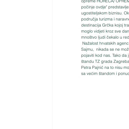
opreme HORECA/ OPREMA. U
počinje ovdje" predstavljen
ugostiteljskom biznisu. Oku
područja turizma i naravno 
destinacija Grčka kojoj tra
moglo vidjeti kroz sve da
mnoštvo ljudi čekalo u re
 Nažalost hrvatskih agencija sa morskih destinacija nije bilo, a trebalo je jer mora se biti nazočan na ovakvom 
Sajmu,  nikada se ne može
pojaviti kod nas. Tako da
štandu TZ grada Zagreba 
Petra Pajnić na to nisu m
sa većim štandom i ponud