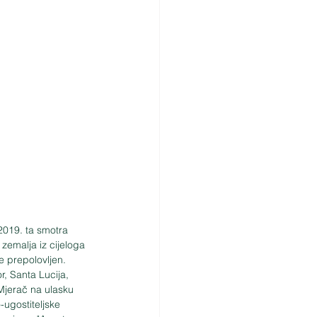
2019. ta smotra 
 zemalja iz cijeloga 
e prepolovljen. 
, Santa Lucija, 
Mjerač na ulasku 
ugostiteljske 