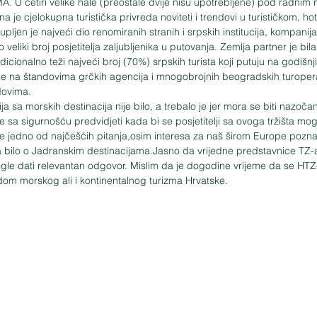
 četiri velike hale (preostale dvije nisu upotrebljene) pod radnim 
a je cjelokupna turistička privreda noviteti i trendovi u turističkom, ho
pljen je najveći dio renomiranih stranih i srpskih institucija, kompanija
veliki broj posjetitelja zaljubljenika u putovanja. Zemlja partner je bila 
dicionalno teži najveći broj (70%) srpskih turista koji putuju na godišnj
ne na štandovima grčkih agencija i mnogobrojnih beogradskih turopera
dovima.
 sa sigurnošću predvidjeti kada bi se posjetitelji sa ovoga tržišta mog
 je jedno od najčešćih pitanja,osim interesa za naš širom Europe pozna
bilo o Jadranskim destinacijama.Jasno da vrijedne predstavnice TZ-
ogle dati relevantan odgovor. Mislim da je dogodine vrijeme da se HTZ
om morskog ali i kontinentalnog turizma Hrvatske.