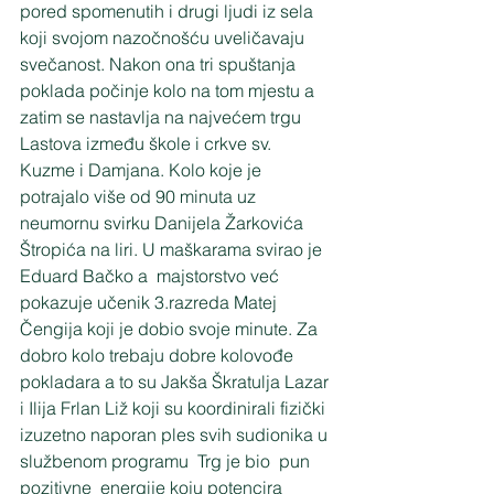
pored spomenutih i drugi ljudi iz sela 
koji svojom nazočnošću uveličavaju 
svečanost. Nakon ona tri spuštanja 
poklada počinje kolo na tom mjestu a 
zatim se nastavlja na najvećem trgu 
Lastova između škole i crkve sv. 
Kuzme i Damjana. Kolo koje je 
potrajalo više od 90 minuta uz 
neumornu svirku Danijela Žarkovića 
Štropića na liri. U maškarama svirao je 
Eduard Bačko a  majstorstvo već 
pokazuje učenik 3.razreda Matej 
Čengija koji je dobio svoje minute. Za 
dobro kolo trebaju dobre kolovođe 
pokladara a to su Jakša Škratulja Lazar 
i Ilija Frlan Liž koji su koordinirali fizički 
izuzetno naporan ples svih sudionika u 
službenom programu  Trg je bio  pun 
pozitivne  energije koju potencira 