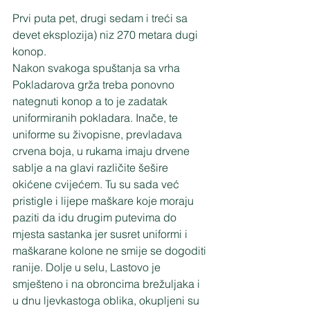
Prvi puta pet, drugi sedam i treći sa 
devet eksplozija) niz 270 metara dugi 
konop. 
Nakon svakoga spuštanja sa vrha 
Pokladarova grža treba ponovno 
nategnuti konop a to je zadatak 
uniformiranih pokladara. Inače, te 
uniforme su živopisne, prevladava 
crvena boja, u rukama imaju drvene 
sablje a na glavi različite šešire 
okićene cvijećem. Tu su sada već 
pristigle i lijepe maškare koje moraju 
paziti da idu drugim putevima do 
mjesta sastanka jer susret uniformi i 
maškarane kolone ne smije se dogoditi 
ranije. Dolje u selu, Lastovo je 
smješteno i na obroncima brežuljaka i 
u dnu ljevkastoga oblika, okupljeni su 