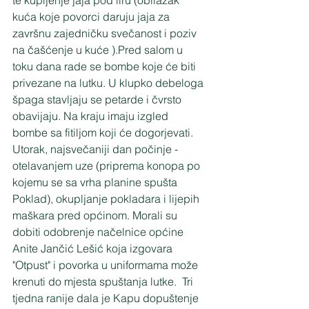
kuća koje povorci daruju jaja za 
završnu zajedničku svečanost i poziv 
na čašćenje u kuće ).Pred salom u 
toku dana rade se bombe koje će biti 
privezane na lutku. U klupko debeloga 
špaga stavljaju se petarde i čvrsto 
obavijaju. Na kraju imaju izgled 
bombe sa fitiljom koji će dogorjevati. 
Utorak, najsvečaniji dan počinje -
otelavanjem uze (priprema konopa po 
kojemu se sa vrha planine spušta 
Poklad), okupljanje pokladara i lijepih 
maškara pred općinom. Morali su 
dobiti odobrenje načelnice općine 
Anite Jančić Lešić koja izgovara 
"Otpust" i povorka u uniformama može 
krenuti do mjesta spuštanja lutke.  Tri 
tjedna ranije dala je Kapu dopuštenje 