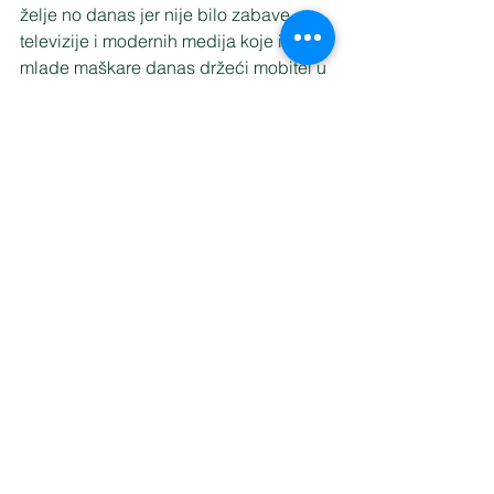
želje no danas jer nije bilo zabave, 
televizije i modernih medija koje imaju 
mlade maškare danas držeći mobitel u 
ruci. U glazbenom dijelu sudjelovali su 
 sastavi sa širokim repertoarom 
pjesama za maškarane dane i balove: 
Viva*s band, Primera i Nenad 
Vetma&band.
Lastovo je u zimskom periodu, 