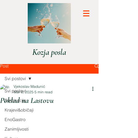
Kozja posla
Post
Svi postovi
Vjekoslav Madunić
Svi postovi
Mar 8, 2025
5 min read
Poklad na Lastovu
Destinacije
Krajevi&običaji
EnoGastro
Zanimljivosti