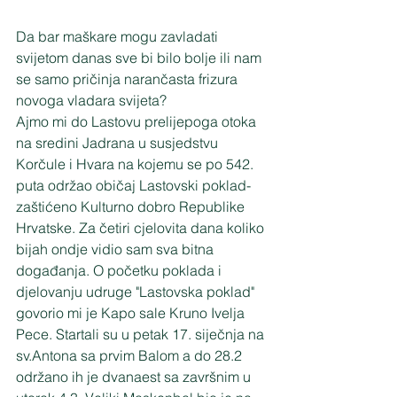
Da bar maškare mogu zavladati 
svijetom danas sve bi bilo bolje ili nam 
se samo pričinja narančasta frizura 
novoga vladara svijeta?
Ajmo mi do Lastovu prelijepoga otoka 
na sredini Jadrana u susjedstvu 
Korčule i Hvara na kojemu se po 542. 
puta održao običaj Lastovski poklad- 
zaštićeno Kulturno dobro Republike 
Hrvatske. Za četiri cjelovita dana koliko 
bijah ondje vidio sam sva bitna 
događanja. O početku poklada i 
djelovanju udruge "Lastovska poklad" 
govorio mi je Kapo sale Kruno Ivelja 
Pece. Startali su u petak 17. siječnja na 
sv.Antona sa prvim Balom a do 28.2 
održano ih je dvanaest sa završnim u 