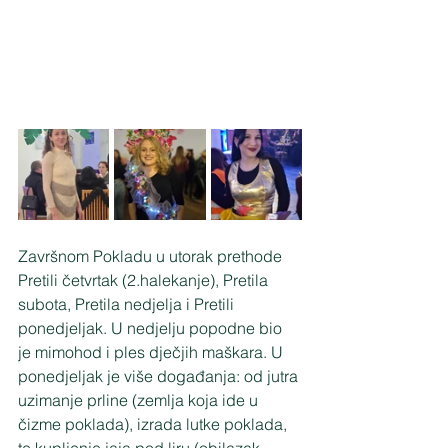
Završnom Pokladu u utorak prethode 
Pretili četvrtak (2.halekanje), Pretila 
subota, Pretila nedjelja i Pretili 
ponedjeljak. U nedjelju popodne bio 
je mimohod i ples dječjih maškara. U 
ponedjeljak je više događanja: od jutra 
uzimanje prline (zemlja koja ide u 
čizme poklada), izrada lutke poklada, 
te kupljenje jaja pod liru (obilazak 