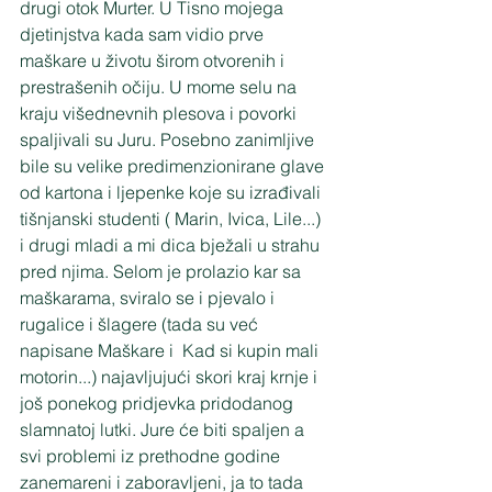
drugi otok Murter. U Tisno mojega 
djetinjstva kada sam vidio prve 
maškare u životu širom otvorenih i 
prestrašenih očiju. U mome selu na 
kraju višednevnih plesova i povorki 
spaljivali su Juru. Posebno zanimljive 
bile su velike predimenzionirane glave 
od kartona i ljepenke koje su izrađivali 
tišnjanski studenti ( Marin, Ivica, Lile...) 
i drugi mladi a mi dica bježali u strahu 
pred njima. Selom je prolazio kar sa 
maškarama, sviralo se i pjevalo i 
rugalice i šlagere (tada su već 
napisane Maškare i  Kad si kupin mali 
motorin...) najavljujući skori kraj krnje i 
još ponekog pridjevka pridodanog 
slamnatoj lutki. Jure će biti spaljen a 
svi problemi iz prethodne godine 
zanemareni i zaboravljeni, ja to tada 