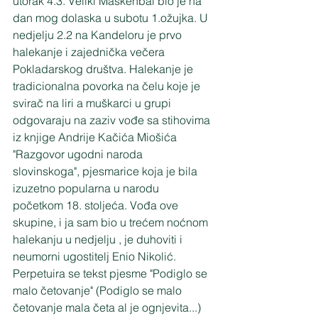
utorak 4.3. Veliki Maskenbal bio je na 
dan mog dolaska u subotu 1.ožujka. U 
nedjelju 2.2 na Kandeloru je prvo 
halekanje i zajednička večera 
Pokladarskog društva. Halekanje je 
tradicionalna povorka na čelu koje je 
svirač na liri a muškarci u grupi 
odgovaraju na zaziv vođe sa stihovima 
iz knjige Andrije Kačića Miošića 
"Razgovor ugodni naroda 
slovinskoga", pjesmarice koja je bila 
izuzetno popularna u narodu 
početkom 18. stoljeća. Vođa ove 
skupine, i ja sam bio u trećem noćnom 
halekanju u nedjelju , je duhoviti i 
neumorni ugostitelj Enio Nikolić. 
Perpetuira se tekst pjesme "Podiglo se 
malo četovanje" (Podiglo se malo 
četovanje mala četa al je ognjevita...) 