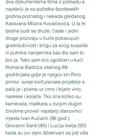
dva dokumentarna filma o pokladu a 
najstariji je sa početka šezdesetih 
godina poznatog i nekada gledanog 
Karavana Milana Kovačevića. U ta tri 
tjedna ljudi se druže, časte i jedni 
druge pozivaju u kuće pokazujući 
gostoljubivost i brigu za svog susjeda 
ili putnika namjernika kao što sam to 
bio ja. Tako sam bio ugošćen u kući 
Romana Barbića vitalnog 88-
godišnjaka gdje je njegov sin Rino 
primio  svoje korčulanske prijatelje a 
pala je i pisma uz crno i bijelo vino, 
nareske i kolače. Tko zna koliko su 
karnevala, maškara u svojim dugim 
životima proveli najstariji stanovnici 
mjesta Ivan Kućarić (96 god.). 
Giovanni Santi (95) i Lucija Ivelja (93) 
kada su ovi dani iščekivani sa još više 