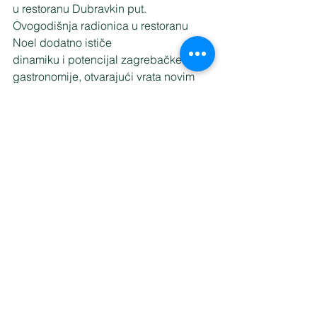
u restoranu Dubravkin put. 
Ovogodišnja radionica u restoranu 
Noel dodatno ističe
dinamiku i potencijal zagrebačke 
gastronomije, otvarajući vrata novim 
međunarodnim
suradnjama te daljnjem pozicioniranju 
grada na globalnoj gastro-karti.
 Darja Dragoje
Odnosi s javnošću TZGZ
fotografije:
http://media.infozagreb.hr/