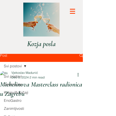
Kozja posla
Post
Svi postovi
Vjekoslav Madunić
Svi postovi
Dec 5, 2024
2 min read
Michelinova Masterclass radionica
Destinacije
u Zagrebu
Krajevi&običaji
EnoGastro
Zanimljivosti