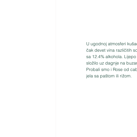
U ugodnoj atmosferi kušaon
čak devet vina različitih s
sa 12.4% alkohola. Lijepo
složilo uz dagnje na buzar
Probali smo i Rose od cabe
jela sa paštom ili rižom.