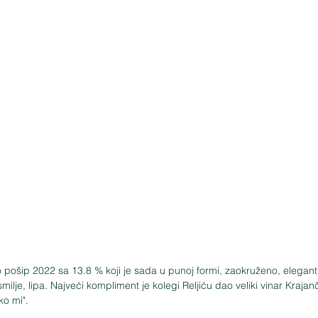
pošip 2022 sa 13.8 % koji je sada u punoj formi, zaokruženo, elegantn
 smilje, lipa. Najveći kompliment je kolegi Reljiću dao veliki vinar Krajan
ko mi".