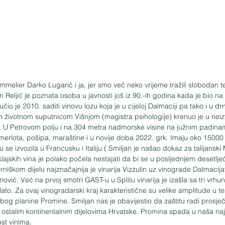
mmelier Darko Lugarić i ja, jer smo već neko vrijeme tražili slobodan t
jan Reljić je poznata osoba u javnosti još iz 90.-ih godina kada je bio n
lučio je 2010. saditi vinovu lozu koja je u cijeloj Dalmaciji pa tako i u d
m životnom suputnicom Višnjom (magistra psihologije) krenuo je u neiz
a. U Petrovom polju i na 304 metra nadmorske visine na južnim padin
merlota, pošipa, maraštine i u novije doba 2022. grk. Imaju oko 15000 
e izvozila u Francusku i Italiju ( Smiljan je našao dokaz za talijanski 
oklajskih vina je polako počela nestajati da bi se u posljednjem desetlje
 drniškom dijelu najznačajnija je vinarija Vizzulin uz vinograde Dalmacij
ović. Već na prvoj smotri GAST-u u Splitu vinarija je izašla sa tri vrhu
lato. Za ovaj vinogradarski kraj karakteristične su velike amplitude u te
 zbog planine Promine. Smiljan nas je obavijestio da zaštitu radi prosječ
 ostalim kontinentalnim dijelovima Hrvatske. Promina spada u naša naj
ost vinima.