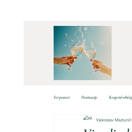
Svi postovi
Destinacije
Krajevi&običaj
Vjekoslav Madunić