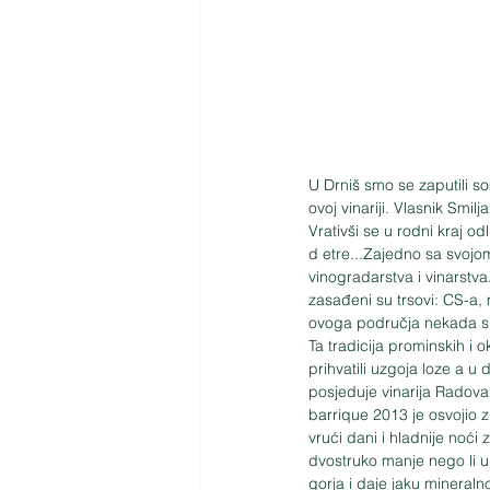
U Drniš smo se zaputili so
ovoj vinariji. Vlasnik Smil
Vrativši se u rodni kraj od
d etre...Zajedno sa svojo
vinogradarstva i vinarstv
zasađeni su trsovi: CS-a, 
ovoga područja nekada su s
Ta tradicija prominskih i 
prihvatili uzgoja loze a u
posjeduje vinarija Radovan
barrique 2013 je osvojio z
vrući dani i hladnije noći
dvostruko manje nego li u
gorja i daje jaku mineraln