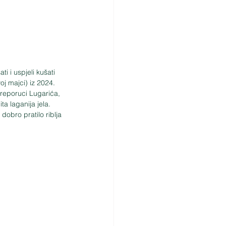
 i uspjeli kušati 
oj majci) iz 2024. 
preporuci Lugarića, 
a laganija jela. 
dobro pratilo riblja 