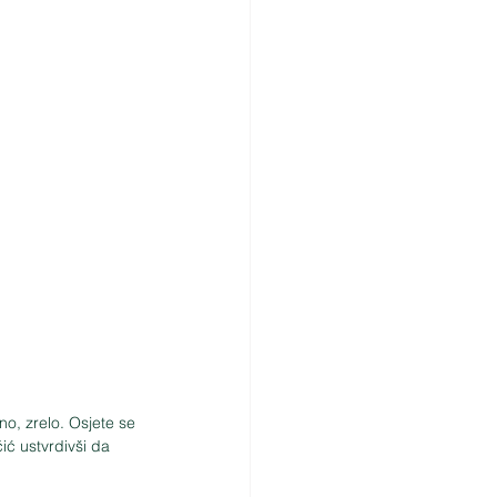
o, zrelo. Osjete se 
čić ustvrdivši da 