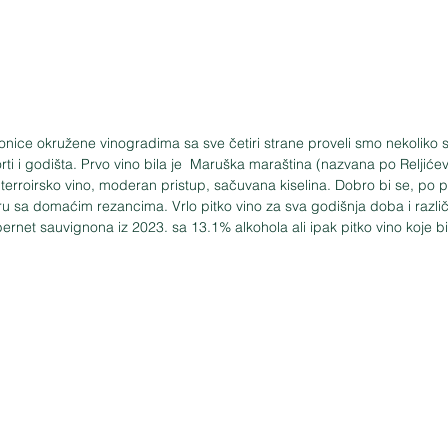
ice okružene vinogradima sa sve četiri strane proveli smo nekoliko sati
orti i godišta. Prvo vino bila je  Maruška maraština (nazvana po Reljićev
 terroirsko vino, moderan pristup, sačuvana kiselina. Dobro bi se, po 
u sa domaćim rezancima. Vrlo pitko vino za sva godišnja doba i različit
rnet sauvignona iz 2023. sa 13.1% alkohola ali ipak pitko vino koje bi 