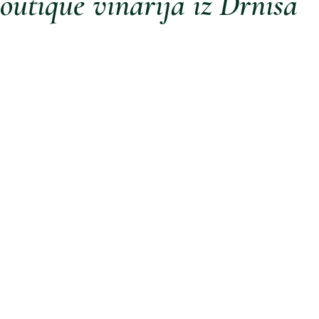
outique vinarija iz Drniša