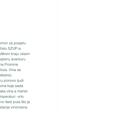
ermin za posjetu 
a čelu SZUP-a. 
rniškom kraju raison 
vjesnu avanturu 
ama Promine 
loza. Vina sa 
Mestre). 
ću ponovo ljudi 
avina koje sada 
nska vina a merlot 
mperaturi -vrlo 
no šest puta što je 
starija vinonosna 