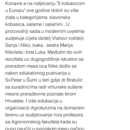
Konavle a na natjecanju "S kobasicom 
u Europu" ove godine dobili su više 
zlata u kategorijama: slavonska 
kobasica, salame i salamini...U 
proizvodnji sada u modernim uvjetima 
sudjeluje cijela obitelj Vlahovi roditelji 
Sanja i Niko, baka , sestra Marija 
Nikoleta i brat Luka. Međutim do ovih 
rezultata uz dugogodišnje iskustvo sa 
preradom mesa oca Nike došlo se 
nakon edukativnog putovanja u 
Sv.Petar u Šumi u Istri gdje dr Bratulić 
sa suradnicima radi vrhunske sušene 
mesne prerađevine poznate širom 
Hrvatske. I više edukacija u 
organizaciji Agroturizma na domaćem 
terenu uz sudjelovanje niza profesora 
sa Agronomskog fakulteta kada su 
puno naučili o svinjskom mesu,načinu 