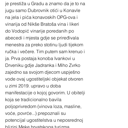
je prestiža u Gradu a znamo da je to na 
jugu samo Dubrovnik otići u Konavle 
na jela i pića konavoskih OPG-ova i 
vinarija od Nikše Bratoša vina i likeri 
do Vodopić vinarije poredanih po 
abecedi i mjesta gdje se priređivala 
menestra za preko stotinu ljudi tijekom 
ručka i večere. Tim putem sam krenuo i 
ja. Prva postaja konoba Ivankovi u 
Drveniku gdje Jadranka i Miho Zvrko 
zajedno sa svojom djecom uspješno 
vode ovaj ugostiteljski objekat otvoren 
u zimi 2019. upravo u doba 
manifestacije o kojoj govorim. U obitelji 
koja se tradicionalno bavila 
poljoprivredom (vinova loza, masline, 
voće, povrće...) prepoznali su 
potencijal ugostitelstva u neposrednoj 
blizini Meke hrvatskoga turizma 