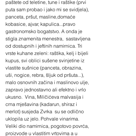
paštete od teletine, tune i raštike (prvi 
puta sam probao i jako mi se svidjela), 
panceta, pršut, masline,domaće 
kobasice, ajvar, kapulica...pravo 
gastronomsko bogatstvo. A onda je 
stigla znamenita menestra,  sastavljena 
od dostupnih i jeftinih namirnica. Tri 
vrste kuhane zeleni: raštika, kelj i bijeli 
kupus, svi oblici sušene svinjetine iz 
vlastite sušnice (panceta, obrazina, 
uši, nogice, rebra, šljuk od pršuta...), 
malo osnovnih začina i maslinovo ulje, 
zapravo jednostavno ali efektno i vrlo 
ukusno.  Vina, Miličićeva malvasija i 
crna mješavina (kadarun, shiraz i 
merlot) susjeda Zvrka  su se odlično 
uklopila uz jelo. Pohvale vinarima. 
Veliki dio namirnica, pogotovo povrća, 
proizvode u vlastitim vrtovima a u 