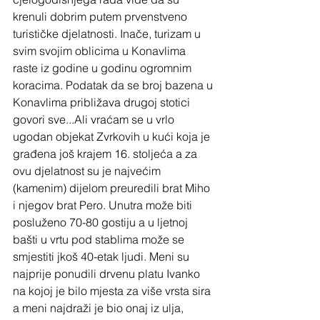
krenuli dobrim putem prvenstveno 
turističke djelatnosti. Inače, turizam u 
svim svojim oblicima u Konavlima 
raste iz godine u godinu ogromnim 
koracima. Podatak da se broj bazena u 
Konavlima približava drugoj stotici 
govori sve...Ali vraćam se u vrlo 
ugodan objekat Zvrkovih u kući koja je 
građena još krajem 16. stoljeća a za 
ovu djelatnost su je najvećim 
(kamenim) dijelom preuredili brat Miho 
i njegov brat Pero. Unutra može biti 
posluženo 70-80 gostiju a u ljetnoj 
bašti u vrtu pod stablima može se 
smjestiti jkoš 40-etak ljudi. Meni su 
najprije ponudili drvenu platu Ivanko 
na kojoj je bilo mjesta za više vrsta sira 
a meni najdraži je bio onaj iz ulja, 