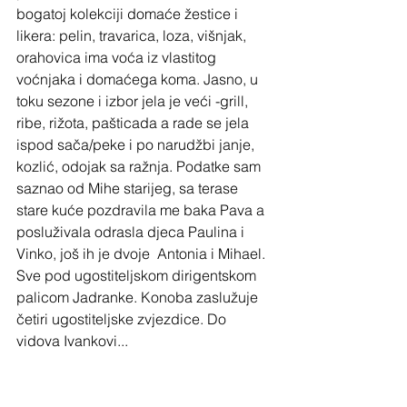
bogatoj kolekciji domaće žestice i 
likera: pelin, travarica, loza, višnjak, 
orahovica ima voća iz vlastitog 
voćnjaka i domaćega koma. Jasno, u 
toku sezone i izbor jela je veći -grill, 
ribe, rižota, pašticada a rade se jela 
ispod sača/peke i po narudžbi janje, 
kozlić, odojak sa ražnja. Podatke sam 
saznao od Mihe starijeg, sa terase 
stare kuće pozdravila me baka Pava a 
posluživala odrasla djeca Paulina i 
Vinko, još ih je dvoje  Antonia i Mihael. 
Sve pod ugostiteljskom dirigentskom 
palicom Jadranke. Konoba zaslužuje 
četiri ugostiteljske zvjezdice. Do 
vidova Ivankovi...