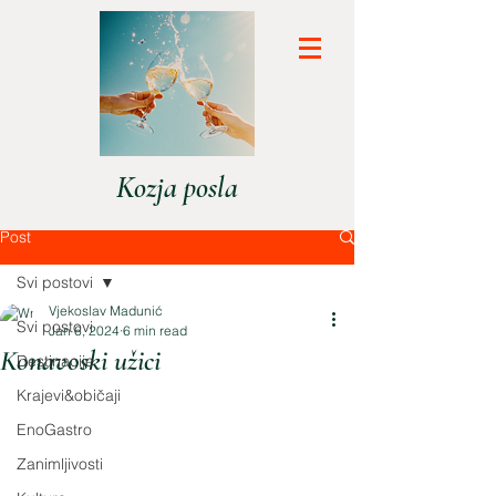
Kozja posla
Post
Svi postovi
Vjekoslav Madunić
Svi postovi
Jan 6, 2024
6 min read
Konavoski užici
Destinacije
Krajevi&običaji
EnoGastro
Zanimljivosti