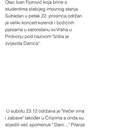
Otac Ivan Fjorović koja brine o 
studentima slabijeg imovnog stanja. 
Sutradan u petak 22. prosinca održan 
je veliki koncert kolendi i božićnih 
pjesama u samostanu sv.Vlaha u 
Pridvorju pod nazivom "Izišla je 
zvijezda Danica".
 U subotu 23.12 održana je "Večer vina 
i zabave" također u Ćilipima a onda su 
slijedili već spomenuti " Dani...." Pitanje 