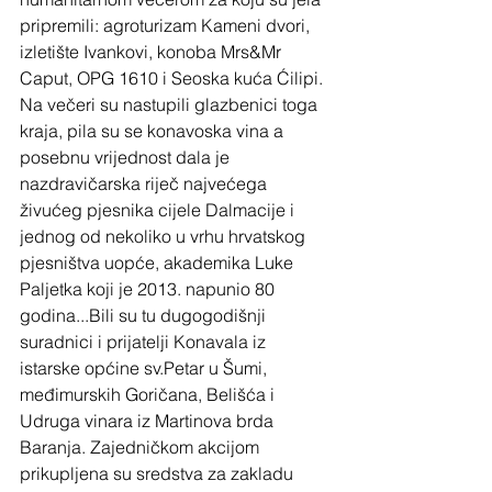
pripremili: agroturizam Kameni dvori, 
izletište Ivankovi, konoba Mrs&Mr 
Caput, OPG 1610 i Seoska kuća Ćilipi. 
Na večeri su nastupili glazbenici toga 
kraja, pila su se konavoska vina a 
posebnu vrijednost dala je 
nazdravičarska riječ najvećega 
živućeg pjesnika cijele Dalmacije i 
jednog od nekoliko u vrhu hrvatskog 
pjesništva uopće, akademika Luke 
Paljetka koji je 2013. napunio 80 
godina...Bili su tu dugogodišnji 
suradnici i prijatelji Konavala iz 
istarske općine sv.Petar u Šumi, 
međimurskih Goričana, Belišća i 
Udruga vinara iz Martinova brda 
Baranja. Zajedničkom akcijom 
prikupljena su sredstva za zakladu 