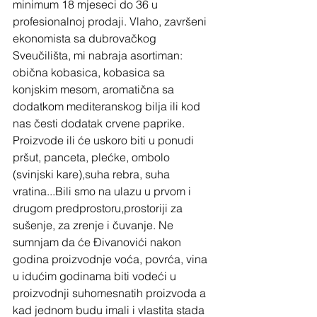
minimum 18 mjeseci do 36 u 
profesionalnoj prodaji. Vlaho, završeni 
ekonomista sa dubrovačkog 
Sveučilišta, mi nabraja asortiman: 
obična kobasica, kobasica sa 
konjskim mesom, aromatična sa 
dodatkom mediteranskog bilja ili kod 
nas česti dodatak crvene paprike. 
Proizvode ili će uskoro biti u ponudi 
pršut, panceta, plećke, ombolo 
(svinjski kare),suha rebra, suha 
vratina...Bili smo na ulazu u prvom i 
drugom predprostoru,prostoriji za 
sušenje, za zrenje i čuvanje. Ne 
sumnjam da će Đivanovići nakon 
godina proizvodnje voća, povrća, vina 
u idućim godinama biti vodeći u 
proizvodnji suhomesnatih proizvoda a 
kad jednom budu imali i vlastita stada 