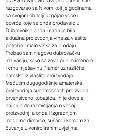
u OPG Đivanović. Uvodno o tome sam 
razgovarao sa Nikom koji je godinama 
sa svojom obitelji uzgajao voće i 
povrće koje se onda prodavalo u 
Dubrovnik. I onda i sada je bila 
aktualna proizvodnja vina za vlastite 
potrebe i malo viška za prodaju. 
Probao sam njegovu dubrovačku 
malvasiju, kako se zove punim imenom 
i crnu mješavinu Plamer uz različite 
nareske iz vlastite proizvodnje. 
Međutim dugogodišnje amaterska 
proizvodnja suhomesnatih proizvoda, 
prvenstveno kobasica, ih je dovela 
najprije do razmišljanja o većoj 
proizvodnji a onda i izgradnjom 
moderne dimnice, sušare i komore za 
čuvanje u kontroliranim uvjetima.