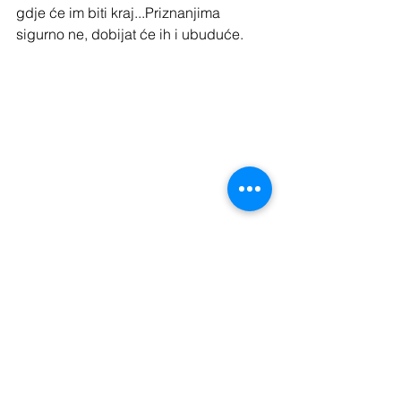
gdje će im biti kraj...Priznanjima 
sigurno ne, dobijat će ih i ubuduće.
Prvi dio reportaže završavam posjetom 
starom prijatelju vodećem vinaru 
ovoga područja Andri Crviku i 
njegovom sinu Petru koji nastavlja 
posao...Od pra pra pradjeda Andre iz 
1897. koji gradi prvu vinicu do 
spomenutog danas 80-godišnjaka 
prošlo je 126 godina. Vinarija Crvik 