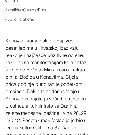
Kultura
Kazalište/Glazba/Film
Public relations
Konavle i konavoski običaji već 
desetljećima u Hrvatskoj izazivaju 
reakcije i najčešće pozitivne ocjene. 
Tako je i sa manifestacijom koja dolazi 
u vrijeme Božića- Mirisi i okusi, rekao 
bih ja, Božića u Konavlima. Cijela 
priča počinje puno ranije početkom 
prosinca. Dakle,to hodočašćenje u 
Konavlima trajalo je veći dio mjeseca 
prosinca a kulminiralo sa Danima 
zelene menestre, baštine i vina 28.,29. 
i 30.12. Početak manifestacije je bio u 
Domu kulture Ćilipi sa Svečanom 
humanitarnom večerom za koju su jela  