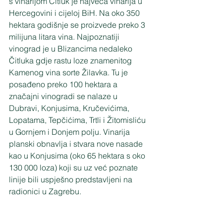
s vinarijom Čitluk je najveća vinarija u 
Hercegovini i cijeloj BiH. Na oko 350 
hektara godišnje se proizvede preko 3 
milijuna litara vina. Najpoznatiji 
vinograd je u Blizancima nedaleko 
Čitluka gdje rastu loze znamenitog 
Kamenog vina sorte Žilavka. Tu je 
posađeno preko 100 hektara a 
značajni vinogradi se nalaze u 
Dubravi, Konjusima, Kručevićima, 
Lopatama, Tepčićima, Trtli i Žitomisliću 
u Gornjem i Donjem polju. Vinarija 
planski obnavlja i stvara nove nasade 
kao u Konjusima (oko 65 hektara s oko 
130 000 loza) koji su uz već poznate 
linije bili uspješno predstavljeni na 
radionici u Zagrebu.