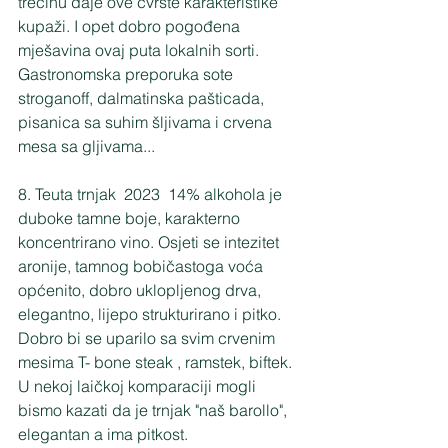
trećinu daje ove čvrste karakteristike 
kupaži. I opet dobro pogođena 
mješavina ovaj puta lokalnih sorti. 
Gastronomska preporuka sote 
stroganoff, dalmatinska pašticada, 
pisanica sa suhim šljivama i crvena 
mesa sa gljivama...
8. Teuta trnjak  2023  14% alkohola je 
duboke tamne boje, karakterno 
koncentrirano vino. Osjeti se intezitet 
aronije, tamnog bobičastoga voća 
općenito, dobro uklopljenog drva, 
elegantno, lijepo strukturirano i pitko. 
Dobro bi se uparilo sa svim crvenim 
mesima T- bone steak , ramstek, biftek. 
U nekoj laičkoj komparaciji mogli 
bismo kazati da je trnjak "naš barollo", 
elegantan a ima pitkost.