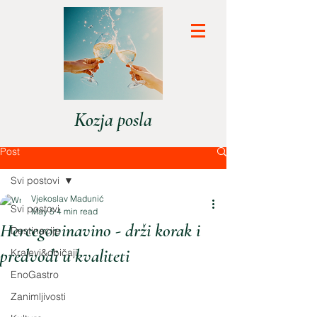
Kozja posla
Post
Svi postovi
Vjekoslav Madunić
Svi postovi
May 5
4 min read
Hercegovinavino - drži korak i
Destinacije
predvodi u kvaliteti
Krajevi&običaji
EnoGastro
Zanimljivosti