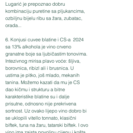
Lugarić je prepoznao dobru 
kombinaciju puretine sa pljukancima, 
ozbiljnu bijelu ribu sa žara, zubatac, 
orada...
6. Konjusi cuvee blatine i CS-a  2024 
sa 13% alkohola je vino crveno 
granatne boje sa ljubičastim tonovima. 
Intezivnog mirisa plavo voće: šljiva, 
borovnica, ribizl ali i brusnica. U 
ustima je pitko, još mlado, mekanih 
tanina. Možemo kazati da mu je CS 
dao kičmu i strukturu a bitne 
karakteristike blatine su i dalje 
prisutne, odnosno nije prekrivena 
sortnost. Uz ovako lijepo vino dobro bi 
se uklopili vitello tonnato, klasični 
biftek, tuna na žaru, tatarski biftek. I ovo 
vino ima zaista povoljnu cijenu i košta 