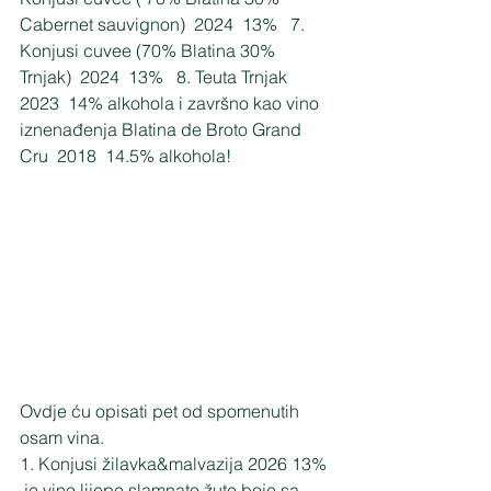
Cabernet sauvignon)  2024  13%   7. 
Konjusi cuvee (70% Blatina 30% 
Trnjak)  2024  13%   8. Teuta Trnjak  
2023  14% alkohola i završno kao vino 
iznenađenja Blatina de Broto Grand 
Cru  2018  14.5% alkohola!
Ovdje ću opisati pet od spomenutih 
osam vina. 
1. Konjusi žilavka&malvazija 2026 13% 
 je vino lijepe slamnato žute boje sa 