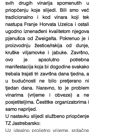
svih drugih vinarija spomenutih u 
priopćenju koje slijedi. Bili smo već 
tradicionalno i kod vinara koji tek 
nastupa Franje Horvata Uzelca i ostali 
ugodno iznenađeni kvalitetom njegova 
pjenušca od Zweigelta. Pokrenuo je i 
proizvodnju žestice/rakija od dunje, 
kruške viljamovke i jabuke. Završno, 
ovo je apsolutno potrebna 
manifestacija koja bi dogodine svakako 
trebala trajati tri završna dana tjedna, a 
u budućnosti ne bilo pretjerano ni 
tjedan dana. Naravno, to je problem 
vinarima (vrijeme i obveze) a ne 
posjetiteljima. Čestitke organizatorima i 
samo naprijed.
U nastavku slijedi službeno priopćenje 
TZ Jastrebarsko:
Uz idealno proljetno vrijeme, srdačne 