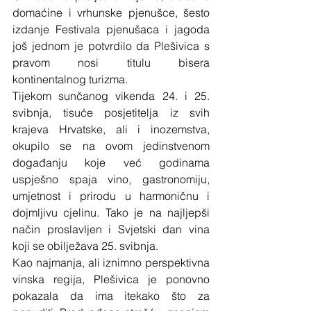
domaćine i vrhunske pjenušce, šesto 
izdanje Festivala pjenušaca i jagoda 
još jednom je potvrdilo da Plešivica s 
pravom nosi titulu bisera 
kontinentalnog turizma. 
Tijekom sunčanog vikenda 24. i 25. 
svibnja, tisuće posjetitelja iz svih 
krajeva Hrvatske, ali i inozemstva, 
okupilo se na ovom jedinstvenom 
događanju koje već godinama 
uspješno spaja vino, gastronomiju, 
umjetnost i prirodu u harmoničnu i 
dojmljivu cjelinu. Tako je na najljepši 
način proslavljen i Svjetski dan vina 
koji se obilježava 25. svibnja. 
Kao najmanja, ali iznimno perspektivna 
vinska regija, Plešivica je ponovno 
pokazala da ima itekako što za 