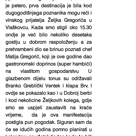
je petero, prva destinacija je bila kod 
dugogodišnjega poznanika mogu reći i 
vinskog prijatelja Željka Gregorića u 
Vlaškovcu. Kada smo stigli oko 15.30 
ondje je već bilo nekoliko desetaka 
gostiju u dobrom raspoloženju a za 
prehrambeni dio se brinuo poznati chef 
Matija Gregorić, koji je ove godine dao 
gastronomski doprinos (super hambići) 
na vlastitom gospodarstvu U 
glazbenom dijelu tonus su održavali 
Branko Greblički Ventek i klapa Brv. I 
ovdje se pokazalo kao i u Dobroj berbi 
i kod nekolicine Željkovih kolega, gdje 
smo se uspjeli zaustaviti na kraće 
vrijeme,  da je ova manifestacija 
postigla pun pogodak. Siguran sam da 
će se idućih godina pomno planirati u 