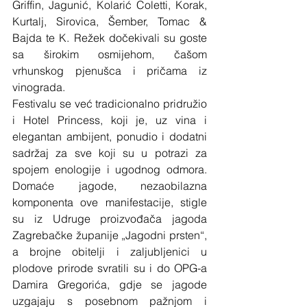
Griffin, Jagunić, Kolarić Coletti, Korak, 
Kurtalj, Sirovica, Šember, Tomac & 
Bajda te K. Režek dočekivali su goste 
sa širokim osmijehom, čašom 
vrhunskog pjenušca i pričama iz 
vinograda.
Festivalu se već tradicionalno pridružio 
i Hotel Princess, koji je, uz vina i 
elegantan ambijent, ponudio i dodatni 
sadržaj za sve koji su u potrazi za 
spojem enologije i ugodnog odmora. 
Domaće jagode, nezaobilazna 
komponenta ove manifestacije, stigle 
su iz Udruge proizvođača jagoda 
Zagrebačke županije „Jagodni prsten“, 
a brojne obitelji i zaljubljenici u 
plodove prirode svratili su i do OPG-a 
Damira Gregorića, gdje se jagode 
uzgajaju s posebnom pažnjom i 