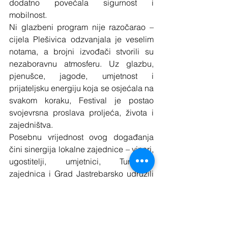
dodatno povećala sigurnost i 
mobilnost.
Ni glazbeni program nije razočarao – 
cijela Plešivica odzvanjala je veselim 
notama, a brojni izvođači stvorili su 
nezaboravnu atmosferu. Uz glazbu, 
pjenušce, jagode, umjetnost i 
prijateljsku energiju koja se osjećala na 
svakom koraku, Festival je postao 
svojevrsna proslava proljeća, života i 
zajedništva.
Posebnu vrijednost ovog događanja 
čini sinergija lokalne zajednice – vinari, 
ugostitelji, umjetnici, Turistička 
zajednica i Grad Jastrebarsko udružili 
su snage kako bi stvorili nešto što 
nadilazi običan vinski festival. Ovaj 
događaj postao je simbol identiteta 
Plešivice i prilika za promociju regije 