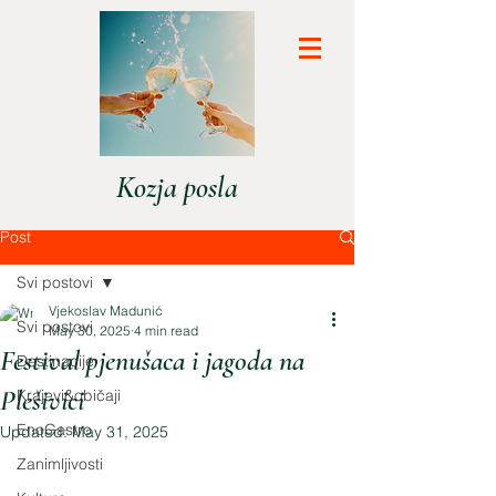
Kozja posla
Post
Svi postovi
Vjekoslav Madunić
Svi postovi
May 30, 2025
4 min read
Festival pjenušaca i jagoda na
Destinacije
Plešivici
Krajevi&običaji
EnoGastro
Updated:
May 31, 2025
Zanimljivosti