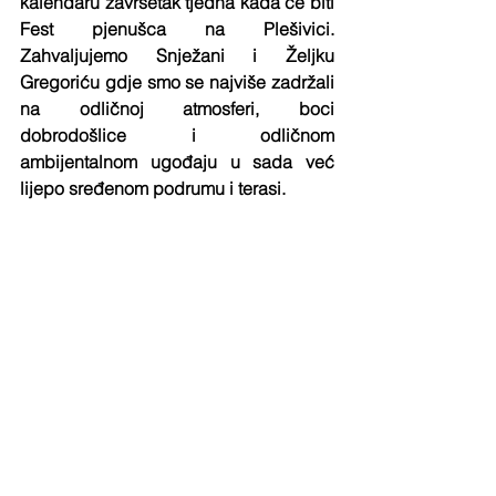
kalendaru završetak tjedna kada će biti 
Fest pjenušca na Plešivici. 
Zahvaljujemo Snježani i Željku 
Gregoriću gdje smo se najviše zadržali 
na odličnoj atmosferi, boci 
dobrodošlice i odličnom 
ambijentalnom ugođaju u sada već 
lijepo sređenom podrumu i terasi.