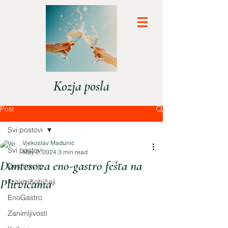
Kozja posla
Post
Svi postovi
Vjekoslav Madunić
Svi postovi
May 2, 2024
3 min read
Dantesova eno-gastro fešta na
Destinacije
Plitvicama
Krajevi&običaji
EnoGastro
Zanimljivosti