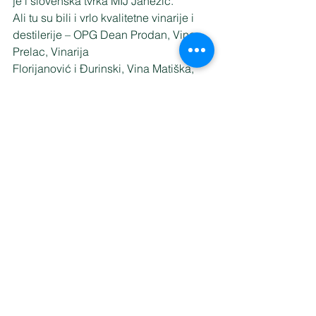
je i slovenska tvrka MIJ Janežić.
Ali tu su bili i vrlo kvalitetne vinarije i 
destilerije – OPG Dean Prodan, Vina 
Prelac, Vinarija
Florijanović i Đurinski, Vina Matiška, 
Vina Antunović, Vina Matić, Iuris, SUZA 
rakije i likeri,
Destilerija Pavelić, a imali smo i 
lokalne proizvođače i OPG-e sa 
fantastičnim proizvodima – Sirana
Runolist i OPG Turkalj sa sirevima, 
OPG Furlan sa medom, Slovin Slunj sa 
paštom, Zigante tartufi,
...