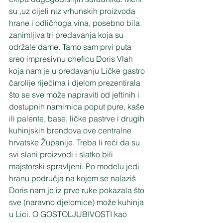
su ,uz cijeli niz vrhunskih proizvoda 
hrane i odličnoga vina, posebno bila 
zanimljiva tri predavanja koja su 
održale dame. Tamo sam prvi puta 
sreo impresivnu cheficu Doris Vlah 
koja nam je u predavanju Ličke gastro 
čarolije riječima i djelom prezentirala 
što se sve može napraviti od jeftinih i 
dostupnih namirnica poput pure, kaše 
ili palente, base, ličke pastrve i drugih 
kuhinjskih brendova ove centralne 
hrvatske Županije. Treba li reći da su 
svi slani proizvodi i slatko bili 
majstorski spravljeni. Po modelu jedi 
hranu područja na kojem se nalaziš 
Doris nam je iz prve ruke pokazala što 
sve (naravno djelomice) može kuhinja 
u Lici. O GOSTOLJUBIVOSTI kao 