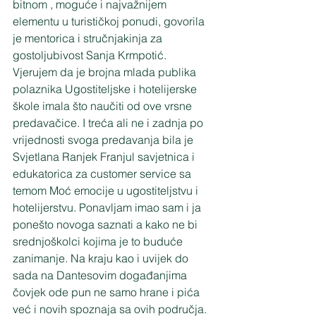
bitnom , moguće i najvažnijem 
elementu u turističkoj ponudi, govorila 
je mentorica i stručnjakinja za 
gostoljubivost Sanja Krmpotić. 
Vjerujem da je brojna mlada publika 
polaznika Ugostiteljske i hotelijerske 
škole imala što naučiti od ove vrsne 
predavačice. I treća ali ne i zadnja po 
vrijednosti svoga predavanja bila je 
Svjetlana Ranjek Franjul savjetnica i 
edukatorica za customer service sa 
temom Moć emocije u ugostiteljstvu i 
hotelijerstvu. Ponavljam imao sam i ja 
ponešto novoga saznati a kako ne bi 
srednjoškolci kojima je to buduće 
zanimanje. Na kraju kao i uvijek do 
sada na Dantesovim događanjima 
čovjek ode pun ne samo hrane i pića 
već i novih spoznaja sa ovih područja. 