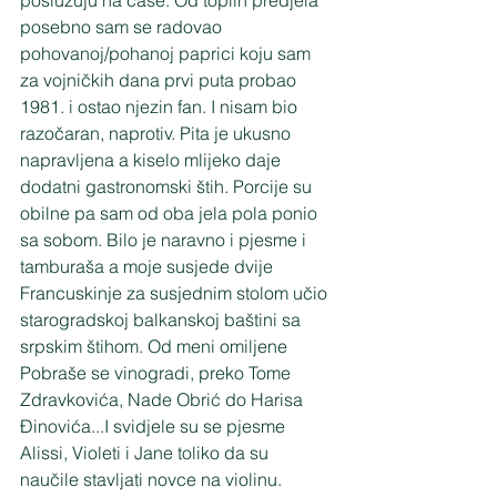
poslužuju na čaše. Od toplih predjela 
posebno sam se radovao 
pohovanoj/pohanoj paprici koju sam 
za vojničkih dana prvi puta probao 
1981. i ostao njezin fan. I nisam bio 
razočaran, naprotiv. Pita je ukusno 
napravljena a kiselo mlijeko daje 
dodatni gastronomski štih. Porcije su 
obilne pa sam od oba jela pola ponio 
sa sobom. Bilo je naravno i pjesme i 
tamburaša a moje susjede dvije 
Francuskinje za susjednim stolom učio 
starogradskoj balkanskoj baštini sa 
srpskim štihom. Od meni omiljene 
Pobraše se vinogradi, preko Tome 
Zdravkovića, Nade Obrić do Harisa 
Đinovića...I svidjele su se pjesme 
Alissi, Violeti i Jane toliko da su 
naučile stavljati novce na violinu. 