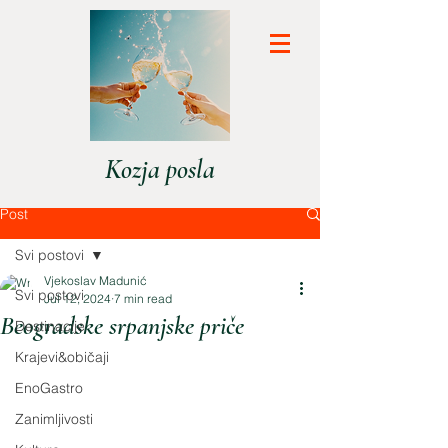
Kozja posla
Post
Svi postovi
Vjekoslav Madunić
Svi postovi
Jul 12, 2024
7 min read
Beogradske srpanjske priče
Destinacije
Krajevi&običaji
EnoGastro
Zanimljivosti