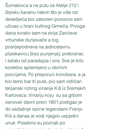
Šumatovca a na putu za Atelje 212 i 
Srpsku kavanu nakon što je više od 
desetljeća bio zatvoren ponovno sam 
uživao u hrani kultnog Grmeča. Prvoga 
dana svratio sam na dvije Zarićeve 
vrhunske dunjevače a tog 
poslijepodneva na jednostavnu 
pljeskavicu (bez punjenja), prebranac 
i salatu od paradajza i sira. Sve je bilo 
korektno spremljeno u obilnim 
porcijama. Po preporuci konobara, a ja 
bio tamo bar tri puta, pio sam odličan 
talijanski rizling vinarije Kiš iz Sremskih 
Karlovaca. Vinariju koju  su sa grbom 
osnovali davni preci 1801.podigao je 
do sadašnje razine legendarni Franjo 
Kiš a danas je vodi njegov uspješni 
unuk. Posebno su poznati po 