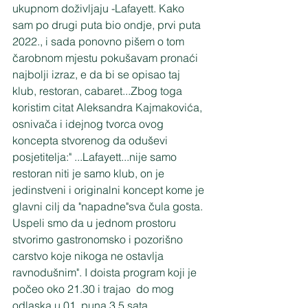
ukupnom doživljaju -Lafayett. Kako 
sam po drugi puta bio ondje, prvi puta 
2022., i sada ponovno pišem o tom 
čarobnom mjestu pokušavam pronaći 
najbolji izraz, e da bi se opisao taj 
klub, restoran, cabaret...Zbog toga 
koristim citat Aleksandra Kajmakovića, 
osnivača i idejnog tvorca ovog 
koncepta stvorenog da oduševi 
posjetitelja:" ...Lafayett...nije samo 
restoran niti je samo klub, on je 
jedinstveni i originalni koncept kome je 
glavni cilj da "napadne"sva čula gosta. 
Uspeli smo da u jednom prostoru 
stvorimo gastronomsko i pozorišno 
carstvo koje nikoga ne ostavlja 
ravnodušnim". I doista program koji je 
počeo oko 21.30 i trajao  do mog 
odlaska u 01, puna 3.5 sata 