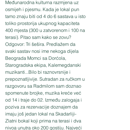
Međunarodna kulturna razmjena uz 
osmijeh i pjesmu. Kada je lokal pun 
tamo znaju biti od 4 do 6 sastava u isto 
toliko prostorija ukupnog kapaciteta 
400 mjesta (300 u zatvorenom i 100 na 
terasi). Pitao sam kako se zovu? 
Odgovor: Tri šešira. Predlažem da 
svaki sastav nosi ime nekoga dijela 
Beograda Momci sa Dorćola, 
Starogradska ekipa, Kalemegdanski 
muzikanti...Bilo bi raznovrsnije i 
prepoznatljivije. Sutradan za ručkom u 
razgovoru sa Radmilom sam doznao 
spomenute brojke, muzika kreće već 
od 14 i traje do 02. Između zalogaja i 
poziva za rezervacije doznajem da 
imaju još jedan lokal na Skadarliji- 
Zlatni bokal koji prima na terasi i dva 
nivoa unutra oko 200 gostiju. Najveći 