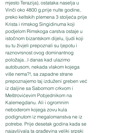
mjesto Terazija), ostataka naselja u 
Vinči oko 4800 g.prije nulte godine,  
preko keltskih plemena 3 stoljeća prije 
Krista i rimskog Singidinuma koji 
podjelom Rimskoga carstva ostaje u 
istočnom bizantskom dijelu, ljudi koji 
su tu živjeli prepoznali su ljepotu i 
raznovrsnost ovog dominantnog 
položaja...I danas kad ulazimo 
autobusom, nekada vlakom kojega 
više nema?!, sa zapadne strane 
prepoznajemo taj izduženi greben već 
iz daljine sa Sabornom crkvom i 
Meštrovićevim Pobjednikom na 
Kalemegdanu. Ali i ogromnim 
neboderom kojega zovu kula 
podignutom iz megalomanstva ne iz 
potrebe. Prije desetak godina kada se 
najavljivala ta građevina veliki srpski 