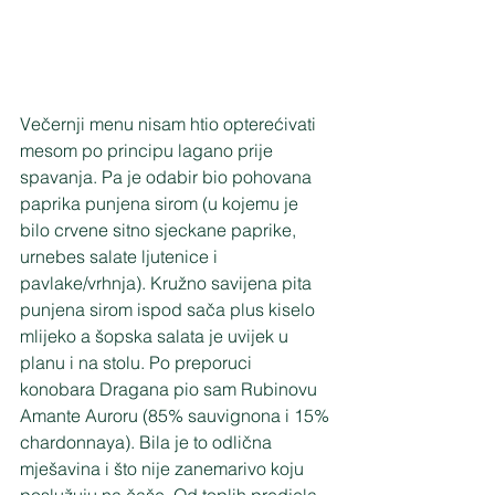
Večernji menu nisam htio opterećivati 
mesom po principu lagano prije 
spavanja. Pa je odabir bio pohovana 
paprika punjena sirom (u kojemu je 
bilo crvene sitno sjeckane paprike, 
urnebes salate ljutenice i 
pavlake/vrhnja). Kružno savijena pita 
punjena sirom ispod sača plus kiselo 
mlijeko a šopska salata je uvijek u 
planu i na stolu. Po preporuci 
konobara Dragana pio sam Rubinovu 
Amante Auroru (85% sauvignona i 15% 
chardonnaya). Bila je to odlična 
mješavina i što nije zanemarivo koju 