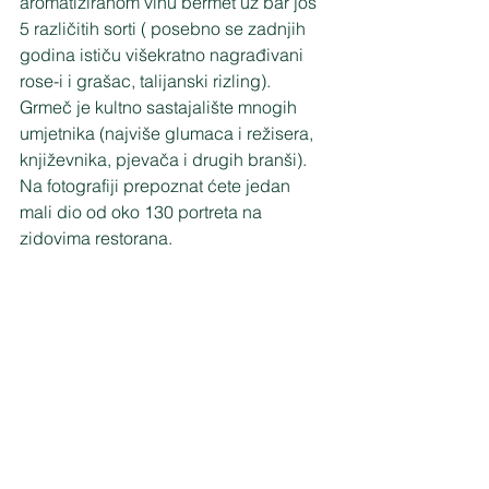
aromatiziranom vinu bermet uz bar još 
5 različitih sorti ( posebno se zadnjih 
godina ističu višekratno nagrađivani 
rose-i i grašac, talijanski rizling). 
Grmeč je kultno sastajalište mnogih 
umjetnika (najviše glumaca i režisera, 
književnika, pjevača i drugih branši). 
Na fotografiji prepoznat ćete jedan 
mali dio od oko 130 portreta na 
zidovima restorana.