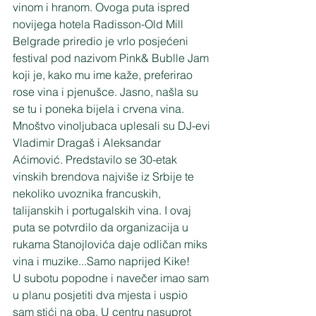
vinom i hranom. Ovoga puta ispred 
novijega hotela Radisson-Old Mill 
Belgrade priredio je vrlo posjećeni 
festival pod nazivom Pink& Bublle Jam 
koji je, kako mu ime kaže, preferirao 
rose vina i pjenušce. Jasno, našla su 
se tu i poneka bijela i crvena vina. 
Mnoštvo vinoljubaca uplesali su DJ-evi 
Vladimir Dragaš i Aleksandar 
Aćimović. Predstavilo se 30-etak 
vinskih brendova najviše iz Srbije te 
nekoliko uvoznika francuskih, 
talijanskih i portugalskih vina. I ovaj 
puta se potvrdilo da organizacija u 
rukama Stanojlovića daje odličan miks 
vina i muzike...Samo naprijed Kike!
U subotu popodne i navečer imao sam 
u planu posjetiti dva mjesta i uspio 
sam stići na oba. U centru nasuprot 