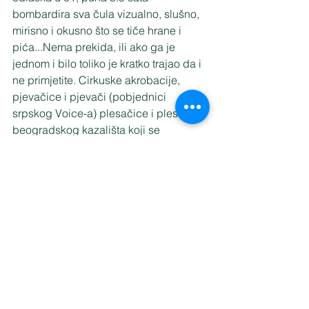
bombardira sva čula vizualno, slušno, 
mirisno i okusno što se tiče hrane i 
pića...Nema prekida, ili ako ga je 
jednom i bilo toliko je kratko trajao da i 
ne primjetite. Cirkuske akrobacije, 
pjevačice i pjevači (pobjednici 
srpskog Voice-a) plesačice i plesači iz 
beogradskog kazališta koji se 
pojavljuju sa tri strane, na četvrtoj je 
pozornica rade takav slijed događanja 
da taman kad si pomislio da ćeš 
predahnuti uz čašu vrhunskog vina 
dolazi još bolji ili zanimljiviji, ovisi o 
ukusu, dio programa. Sve je 
izvanredno dobro sinkronizirano bez 
zastoja a u više točaka uključuju se i 
svi konobari i šankeri.