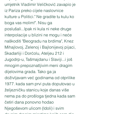
umjetnik Vladimir Veličković zavapio je 
iz Pariza preko cijele naslovnice 
kulture u Politici." Ne gradite tu kulu ko 
boga vas molim!". Nisu ga 
poslušali...Ipak ni kula ni neke druge 
interpolacije u blizini ne mogu i neće 
naškoditi "Beogradu na brdima", Knez 
Mihajlovoj, Zelenoj i Bajlonijevoj pijaci, 
Skadarliji i Dorćolu, Ateljeu 212 i 
Jugodrp-u, Tašmajdanu i Slaviji...i još 
mnogim prepoznatljivim meni dragim 
dijelovima grada. Tako ga ja 
doživljavam već godinama od otprilike 
1977. kada sam prvi puta doputovao u 
željezničku stanicu koje danas više 
nema pa do prošloga tjedna kada sam 
četiri dana ponovno hodao 
Njegoševom ulicom (Idoli) i svim 