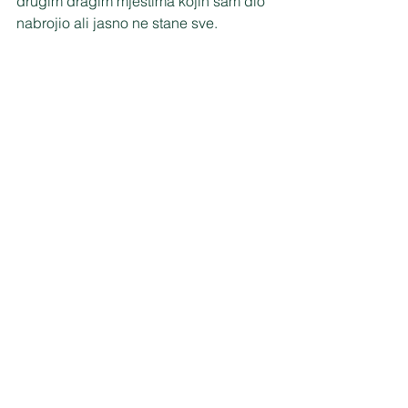
drugim dragim mjestima kojih sam dio 
nabrojio ali jasno ne stane sve.