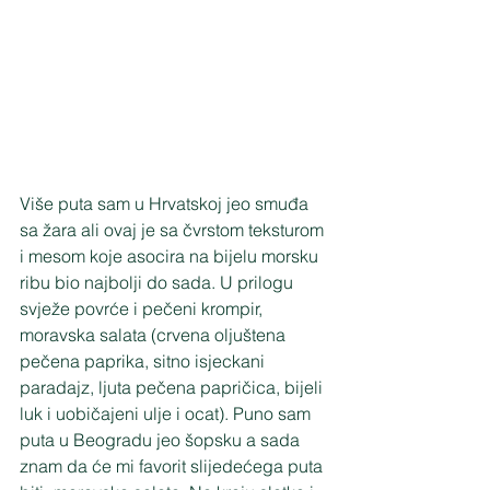
Više puta sam u Hrvatskoj jeo smuđa 
sa žara ali ovaj je sa čvrstom teksturom 
i mesom koje asocira na bijelu morsku 
ribu bio najbolji do sada. U prilogu 
svježe povrće i pečeni krompir, 
moravska salata (crvena oljuštena 
pečena paprika, sitno isjeckani 
paradajz, ljuta pečena papričica, bijeli 
luk i uobičajeni ulje i ocat). Puno sam 
puta u Beogradu jeo šopsku a sada 
znam da će mi favorit slijedećega puta 