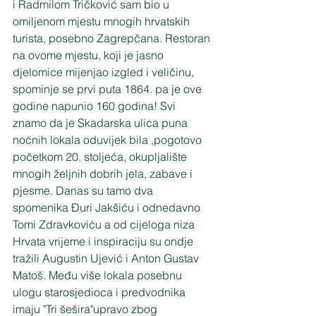
i Radmilom Tričković sam bio u 
omiljenom mjestu mnogih hrvatskih 
turista, posebno Zagrepčana. Restoran 
na ovome mjestu, koji je jasno 
djelomice mijenjao izgled i veličinu, 
spominje se prvi puta 1864. pa je ove 
godine napunio 160 godina! Svi 
znamo da je Skadarska ulica puna 
noćnih lokala oduvijek bila ,pogotovo 
početkom 20. stoljeća, okupljalište 
mnogih željnih dobrih jela, zabave i 
pjesme. Danas su tamo dva 
spomenika Đuri Jakšiću i odnedavno 
Tomi Zdravkoviću a od cijeloga niza 
Hrvata vrijeme i inspiraciju su ondje 
tražili Augustin Ujević i Anton Gustav 
Matoš. Među više lokala posebnu 
ulogu starosjedioca i predvodnika 
imaju "Tri šešira"upravo zbog 