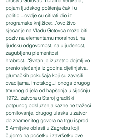
društvu Gotovac moralna vertikala, 
pojam ljudskog poštenja čak i u 
politici...ovdje ću citirati dio iz 
programske knjižice:..."ovo živo 
sjećanje na Vladu Gotovca može biti 
poziv na elementarnu moralnost, na 
ljudsku odgovornost, na uljuđenost, 
zagubljenu plemenitost i 
hrabrost..."Svrtan je izuzetno dojmljivo 
prenio sjećanja iz godina djetinjstva, 
glumačkih pokušaja koji su završili 
ovacijama, Imotskog...I onoga drugog 
tmurnog dijela od hapšenja u siječnju 
1972., zatvora u Staroj gradiški, 
potpunog odsluženja kazne ne tražeći 
pomilovanje, drugog ulaska u zatvor 
do znamenitog govora na trgu ispred 
5.Armijske oblasti u Zagrebu koji 
čujemo na početku i završetku ove 