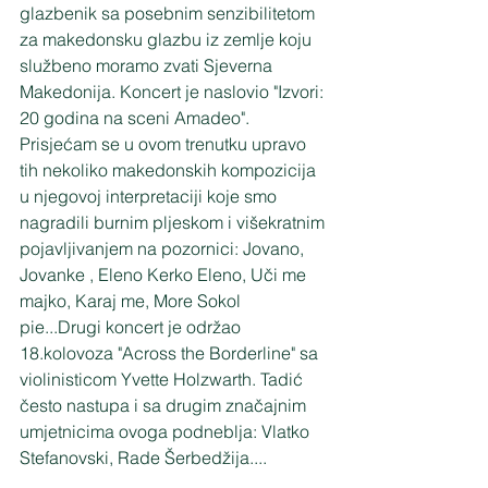
glazbenik sa posebnim senzibilitetom 
za makedonsku glazbu iz zemlje koju 
službeno moramo zvati Sjeverna 
Makedonija. Koncert je naslovio "Izvori: 
20 godina na sceni Amadeo". 
Prisjećam se u ovom trenutku upravo 
tih nekoliko makedonskih kompozicija 
u njegovoj interpretaciji koje smo 
nagradili burnim pljeskom i višekratnim 
pojavljivanjem na pozornici: Jovano, 
Jovanke , Eleno Kerko Eleno, Uči me 
majko, Karaj me, More Sokol 
pie...Drugi koncert je održao 
18.kolovoza "Across the Borderline" sa 
violinisticom Yvette Holzwarth. Tadić 
često nastupa i sa drugim značajnim 
umjetnicima ovoga podneblja: Vlatko 
Stefanovski, Rade Šerbedžija....