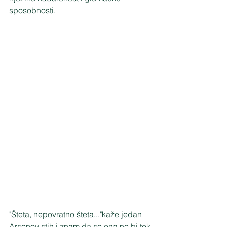
sposobnosti. 
"Šteta, nepovratno šteta..."kaže jedan 
Arsenov stih i znam da se ona ne bi tek 