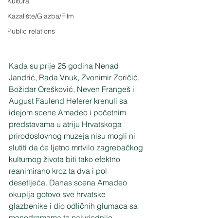
Kultura
Kazalište/Glazba/Film
Public relations
Kada su prije 25 godina Nenad 
Jandrić, Rada Vnuk, Zvonimir Zoričić, 
Božidar Orešković, Neven Frangeš i 
August Faulend Heferer krenuli sa 
idejom scene Amadeo i početnim 
predstavama u atriju Hrvatskoga 
prirodoslovnog muzeja nisu mogli ni 
slutiti da će ljetno mrtvilo zagrebačkog 
kulturnog života biti tako efektno 
reanimirano kroz ta dva i pol 
desetljeća. Danas scena Amadeo 
okuplja gotovo sve hrvatske 
glazbenike i dio odličnih glumaca sa 
monodramama te najvrjednije 