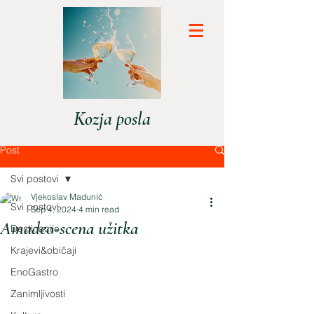
Kozja posla
Post
Svi postovi
Vjekoslav Madunić
Svi postovi
Sep 4, 2024
4 min read
Amadeo-scena užitka
Destinacije
Krajevi&običaji
EnoGastro
Zanimljivosti