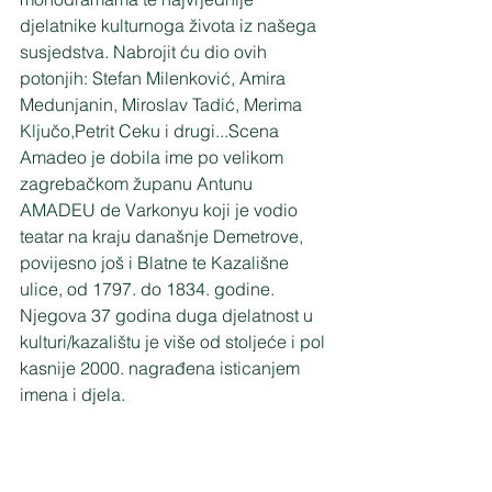
djelatnike kulturnoga života iz našega 
susjedstva. Nabrojit ću dio ovih 
potonjih: Stefan Milenković, Amira 
Medunjanin, Miroslav Tadić, Merima 
Ključo,Petrit Ceku i drugi...Scena 
Amadeo je dobila ime po velikom 
zagrebačkom županu Antunu 
AMADEU de Varkonyu koji je vodio 
teatar na kraju današnje Demetrove, 
povijesno još i Blatne te Kazališne 
ulice, od 1797. do 1834. godine. 
Njegova 37 godina duga djelatnost u 
kulturi/kazalištu je više od stoljeće i pol 
kasnije 2000. nagrađena isticanjem 
imena i djela.