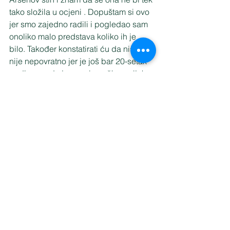
tako složila u ocjeni . Dopuštam si ovo 
jer smo zajedno radili i pogledao sam 
onoliko malo predstava koliko ih je 
bilo. Također konstatirati ću da ništa 
nije nepovratno jer je još bar 20-setak 
godina pred njom u glumačkom vijeku. 
Ali pogledajmo kako je Vesna donijela 
svoju pjesnikinju. U jednostavnoj 
dominirajućoj haljini, sa malim 
scenskim rekvizitorijem , globusom na 
podu i simboličkih 40 vrećica 
ostavštine. Vesna pogotovo u prvih 
pola sata kad smo je mogli dobro čuti 
dominira emocijom, izražajnošću, 
uvjerljivošću u životu djevojke koja 
odrasta na Zlarinu u patrijahalnoj 
sredini. Ipak njezina majka zarađuje 
novac da bi ona mogla podukom učiti 