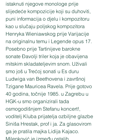
istaknuti njegove monologe prije 
slijedeće kompozicije koji su duhoviti, 
puni informacija o djelu i kompozitoru 
kao u slučaju poljskog kompozitora 
Henryka Wieniawskog prije Varijacije 
na originalnu temu i Legende opus 17. 
Posebno prije Tartinijeve barokne 
sonate Đavolji triler koja je obavijena 
mitskim skladateljevim snom. Uživali 
smo još u Trećoj sonati u Es duru 
Ludwiga van Beethovena i završnoj 
Tzigane Mauricea Ravela. Prije gotovo 
40 godina, točnije 1985. u Zagrebu u 
HGK-u smo organizirali tada 
osmogodišnjem Stefanu koncert!, 
voditelj Kluba prijatelja ozbiljne glazbe 
Siniša Hrestak, prof i ja. Za glasovirom 
ga je pratila majka Lidija Kajaco. 
Milenković je između ostalih 