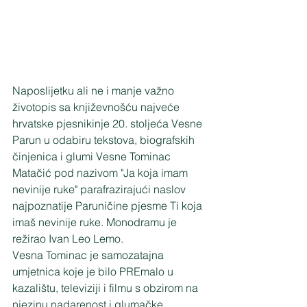
Naposlijetku ali ne i manje važno 
životopis sa književnošću najveće 
hrvatske pjesnikinje 20. stoljeća Vesne 
Parun u odabiru tekstova, biografskih 
činjenica i glumi Vesne Tominac 
Matačić pod nazivom "Ja koja imam 
nevinije ruke" parafrazirajući naslov 
najpoznatije Paruničine pjesme Ti koja 
imaš nevinije ruke. Monodramu je 
režirao Ivan Leo Lemo.
Vesna Tominac je samozatajna 
umjetnica koje je bilo PREmalo u 
kazalištu, televiziji i filmu s obzirom na 
njezinu nadarenost i glumačke 